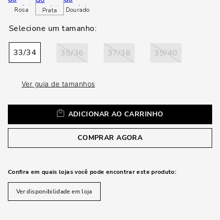
loca
Rosa
Dourado
Prata
a
33/34
35/36
37/38
39/40
Ver guia de tamanhos
ADICIONAR AO CARRINHO
COMPRAR AGORA
Confira em quais lojas você pode encontrar este produto:
Ver disponibilidade em loja