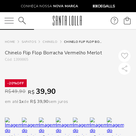
DISPON
EM
O que você está procurando?
e
SAPATOS
CHINELO
CHINELO FLIP FLOP BORRACHA VERMELHO MERLOT
Chinelo Flip Flop Borracha Vermelho Merlot
e
:
1399865
p
20%
39,90
Selecione
R$
49,90
R$
seu
em até
1
R$
39
,
90
sem juros
estado:
O
Usar