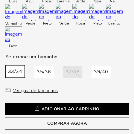
loca
Lilás
Azul
Rosa
Laranja
Verde
Rosa
Azul
a
Verde
Preto
Verde
Rosa
Preto
Branco
Vermelho
Preto
33/34
35/36
37/38
39/40
Ver guia de tamanhos
ADICIONAR AO CARRINHO
COMPRAR AGORA