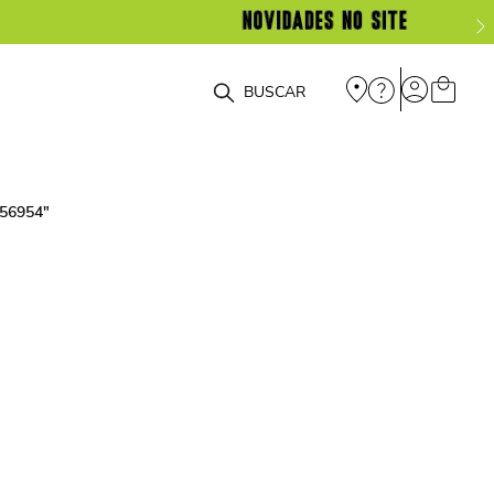
O que você está procurando?
356954
"