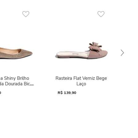
a Shiny Brilho
Rasteira Flat Verniz Bege
da Dourada Bico
Laço
Fino
0
R$
139,90