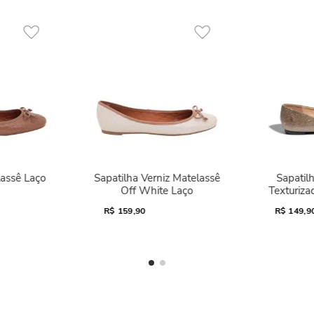
lassê Laço
Sapatilha Verniz Matelassê
Sapatilh
Off White Laço
Texturiza
R$
159,90
R$
149,9