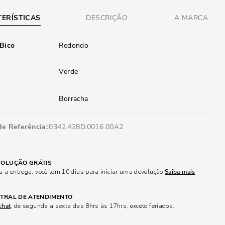
ERÍSTICAS
DESCRIÇÃO
A MARCA
 Bico
Redondo
Verde
Borracha
de Referência
0342.428D.0016.00A2
OLUÇÃO GRÁTIS
 a entrega, você tem 10 dias para iniciar uma devolução
Saiba mais
TRAL DE ATENDIMENTO
chat
, de segunda a sexta das 8hrs às 17hrs, exceto feriados.