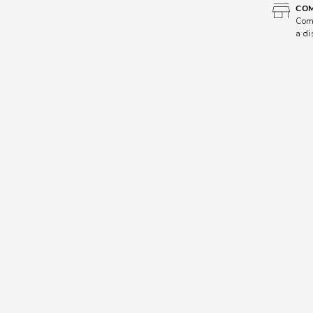
COM
Comp
a di