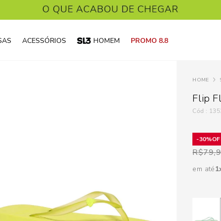
SAS
ACESSÓRIOS
HOMEM
PROMO 8.8
Flip 
:
135
30%
R$
79,
em até
1