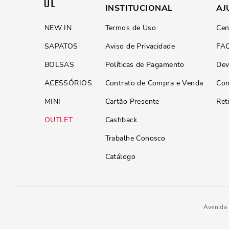
INSTITUCIONAL
AJ
NEW IN
Termos de Uso
Cen
SAPATOS
Aviso de Privacidade
FA
BOLSAS
Políticas de Pagamento
Dev
ACESSÓRIOS
Contrato de Compra e Venda
Con
MINI
Cartão Presente
Ret
OUTLET
Cashback
Trabalhe Conosco
Catálogo
Avenida 
Flip Flop Borracha Lima
R$
79
,
90