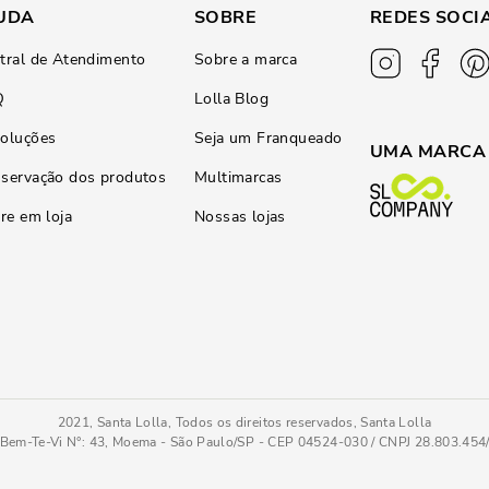
UDA
SOBRE
REDES SOCI
tral de Atendimento
Sobre a marca
Q
Lolla Blog
oluções
Seja um Franqueado
UMA MARCA
servação dos produtos
Multimarcas
ire em loja
Nossas lojas
2021, Santa Lolla, Todos os direitos reservados, Santa Lolla
Bem-Te-Vi N°: 43, Moema - São Paulo/SP - CEP 04524-030 / CNPJ 28.803.45
34/35
COMPRAR AGO
Tamanho
: