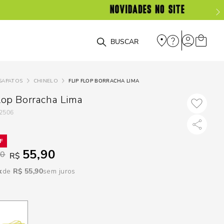
DISPON
EM
O que você está procurando?
e
SAPATOS
CHINELO
FLIP FLOP BORRACHA LIMA
e
Flop Borracha Lima
2506
p
Selecione seu
55,90
90
R$
estado:
R$
55
,
90
sem juros
O
Usar
loca