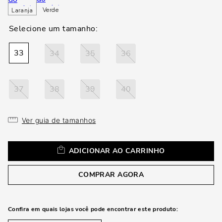
loca
Verde
Laranja
a
33
34
35
36
37
38
39
40
Ver guia de tamanhos
ADICIONAR AO CARRINHO
COMPRAR AGORA
Confira em quais lojas você pode encontrar este produto: