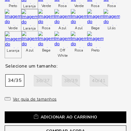
loca
Preto
Verde
Rosa
Verde
Rosa
Rosa
Laranja
a
Verde
Rosa
Azul
Azul
Bege
Lilás
Laranja
Azul
Bege
Off
Rosa
Preto
Laranja
White
34/35
36/37
38/39
40/41
Ver guia de tamanhos
ADICIONAR AO CARRINHO