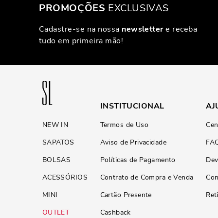
PROMOÇÕES
EXCLUSIVAS
Cadastre-se na nossa
newsletter
e receba
tudo em primeira mão!
INSTITUCIONAL
AJ
NEW IN
Termos de Uso
Cen
SAPATOS
Aviso de Privacidade
FA
BOLSAS
Políticas de Pagamento
Dev
ACESSÓRIOS
Contrato de Compra e Venda
Con
MINI
Cartão Presente
Ret
OUTLET
Cashback