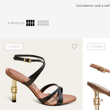
Convidamos você a confe
8
PRODUTOS
5
CORES
2
CORES