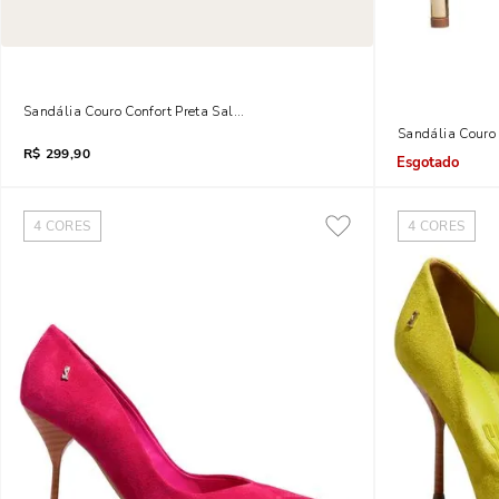
Sandália Couro Confort Preta Salto Fino Metalizado
Sandália Couro
R$
299,90
Indisponível
4
CORES
4
CORES