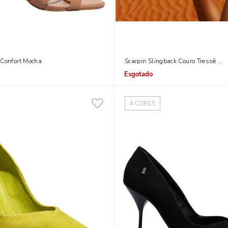
 Confort Mocha
Scarpin Slingback Couro Tressê Off
Indisponível
4
CORES