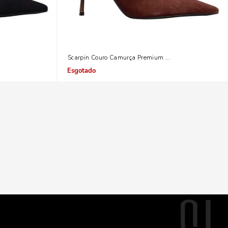
eto
Scarpin Couro Camurça Premium Dark Cocoa
Indisponível