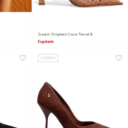
 White Bico Fino
Scarpin Slingback Couro Tressê Bege Bico Fino
Indisponível
4
CORES