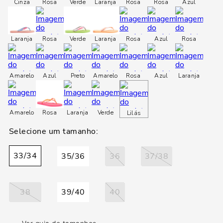
loca
Cinza
Rosa
Verde
Laranja
Rosa
Rosa
Azul
a
Laranja
Rosa
Verde
Laranja
Rosa
Azul
Rosa
Amarelo
Azul
Preto
Amarelo
Rosa
Azul
Laranja
Amarelo
Rosa
Laranja
Verde
Lilás
33/34
35/36
36
37/38
38
39/40
40