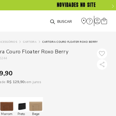
DISPON
EM
O que você está procurando?
e
ACESSÓRIOS
CARTEIRA
CARTEIRA COURO FLOATER ROXO BERRY
e
ira Couro Floater Roxo Berry
5244
p
9,90
Selecione seu
R$
129
,
90
sem juros
estado:
O
Usar
loca
Marrom
Preto
Bege