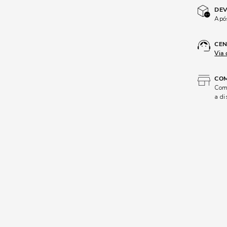
DEV
Após
CEN
Via 
COM
Comp
a di