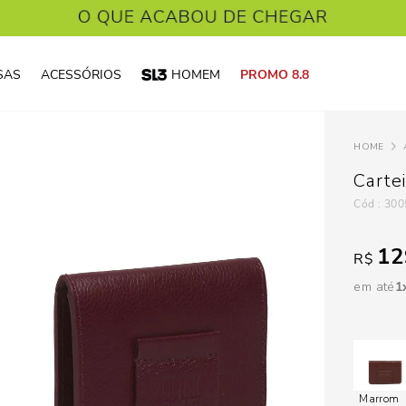
SAS
ACESSÓRIOS
HOMEM
PROMO 8.8
Carte
:
300
12
R$
em até
1
Marrom