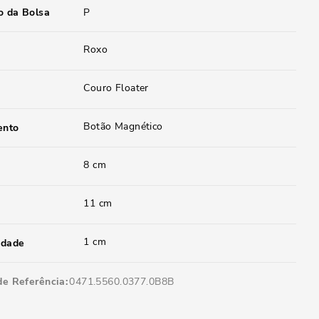
 da Bolsa
P
Roxo
Couro Floater
Botão Magnético
ento
8 cm
11 cm
1 cm
idade
de Referência
0471.5560.0377.0B8B