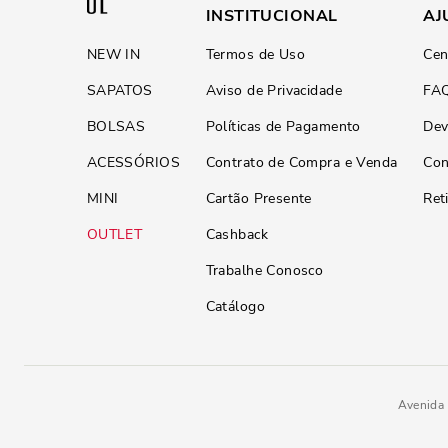
INSTITUCIONAL
AJ
NEW IN
Termos de Uso
Cen
SAPATOS
Aviso de Privacidade
FA
BOLSAS
Políticas de Pagamento
Dev
ACESSÓRIOS
Contrato de Compra e Venda
Con
MINI
Cartão Presente
Ret
OUTLET
Cashback
Trabalhe Conosco
Catálogo
Avenida 
Carteira Couro Floater Roxo Berr