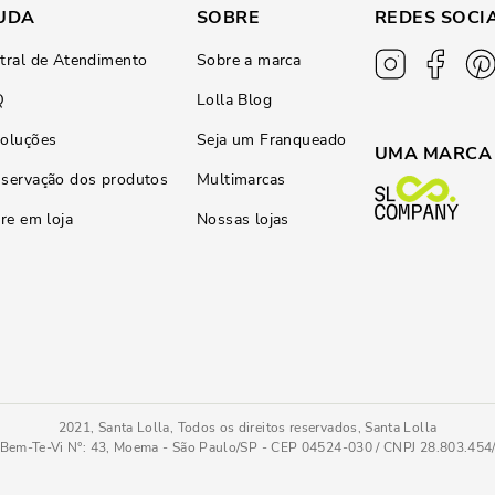
UDA
SOBRE
REDES SOCI
tral de Atendimento
Sobre a marca
Q
Lolla Blog
oluções
Seja um Franqueado
UMA MARCA
servação dos produtos
Multimarcas
ire em loja
Nossas lojas
2021, Santa Lolla, Todos os direitos reservados, Santa Lolla
Bem-Te-Vi N°: 43, Moema - São Paulo/SP - CEP 04524-030 / CNPJ 28.803.45
y
PC
COMPRAR AGOR
Tamanho
: