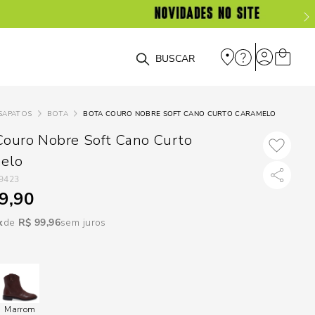
DISPON
EM
O que você está procurando?
e
SAPATOS
BOTA
BOTA COURO NOBRE SOFT CANO CURTO CARAMELO
e
Couro Nobre Soft Cano Curto
elo
p
9423
9,90
Selecione seu
R$
99
,
96
sem juros
estado:
O
Usar
loca
Marrom