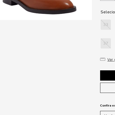
33
37
Ver
Confira e