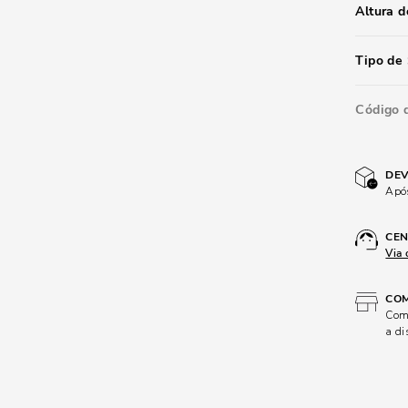
Altura 
Tipo de 
Código 
DEV
Após
CEN
Via 
COM
Comp
a di