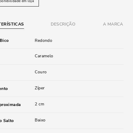
ponibilidade em loja
ERÍSTICAS
DESCRIÇÃO
A MARCA
 Bico
Redondo
Caramelo
Couro
Zíper
ento
2 cm
aproximada
Baixo
o Salto