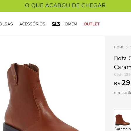
OLSAS
ACESSÓRIOS
HOMEM
OUTLET
Bota 
Caram
:
139
29
R$
em até
3
Caramelo