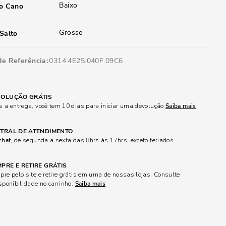
Baixo
do Cano
Grosso
Salto
de Referência
0314.4E25.040F.09C6
OLUÇÃO GRÁTIS
 a entrega, você tem 10 dias para iniciar uma devolução
Saiba mais
TRAL DE ATENDIMENTO
chat
, de segunda a sexta das 8hrs às 17hrs, exceto feriados.
PRE E RETIRE GRÁTIS
re pelo site e retire grátis em uma de nossas lojas. Consulte
sponibilidade no carrinho.
Saiba mais