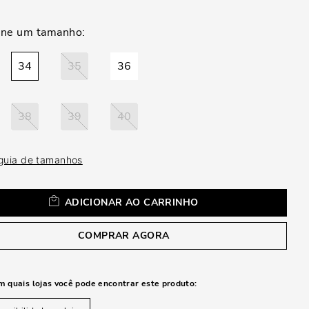
a
34
35
36
38
39
40
 guia de tamanhos
ADICIONAR AO CARRINHO
COMPRAR AGORA
m quais lojas você pode encontrar este produto: