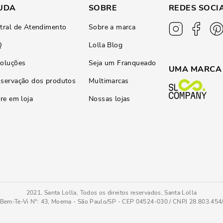
UDA
SOBRE
REDES SOCI
tral de Atendimento
Sobre a marca
Q
Lolla Blog
oluções
Seja um Franqueado
UMA MARCA
servação dos produtos
Multimarcas
ire em loja
Nossas lojas
2021, Santa Lolla, Todos os direitos reservados, Santa Lolla
Bem-Te-Vi N°: 43, Moema - São Paulo/SP - CEP 04524-030 / CNPJ 28.803.45
Bota Couro Nobre Soft Cano Curto Caramelo
34
COMPRAR AGOR
Tamanho
: