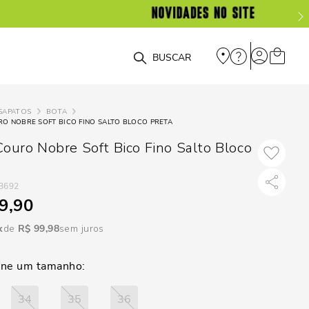
DISPON
EM
O que você está procurando?
e
SAPATOS
BOTA
O NOBRE SOFT BICO FINO SALTO BLOCO PRETA
e
Couro Nobre Soft Bico Fino Salto Bloco
p
3692
9,90
Selecione seu
estado:
R$
99
,
98
sem juros
O
Usar
loca
34
35
36