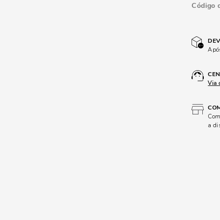
Código 
DEV
Após
CEN
Via 
COM
Comp
a di