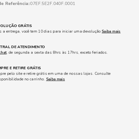
de Referência
07EF.5E2F.040F.0001
OLUÇÃO GRÁTIS
 a entrega, você tem 10 dias para iniciar uma devolução
Saiba mais
TRAL DE ATENDIMENTO
chat
, de segunda a sexta das 8hrs às 17hrs, exceto feriados.
PRE E RETIRE GRÁTIS
re pelo site e retire grátis em uma de nossas lojas. Consulte
sponibilidade no carrinho.
Saiba mais