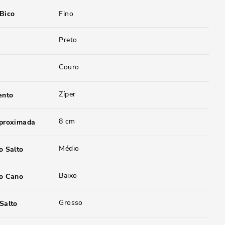
 Bico
Fino
Preto
Couro
Zíper
ento
8 cm
aproximada
Médio
o Salto
Baixo
do Cano
Grosso
Salto