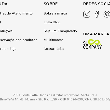
UDA
SOBRE
REDES SOCI
tral de Atendimento
Sobre a marca
Q
Lolla Blog
oluções
Seja um Franqueado
UMA MARCA
servação dos produtos
Multimarcas
ire em loja
Nossas lojas
2021, Santa Lolla, Todos os direitos reservados, Santa Lolla
Bem-Te-Vi N°: 43, Moema - São Paulo/SP - CEP 04524-030 / CNPJ 28.803.45
Bota Couro Nobre Soft Bico Fino Salto Bloco Preta
39
COMPRAR AGOR
Tamanho
: