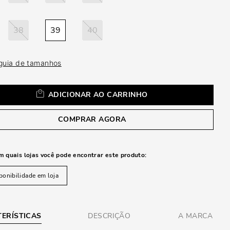
a
38
39
40
 guia de tamanhos
ADICIONAR AO CARRINHO
COMPRAR AGORA
m quais lojas você pode encontrar este produto:
ponibilidade em loja
ERÍSTICAS
DESCRIÇÃO
A MARCA