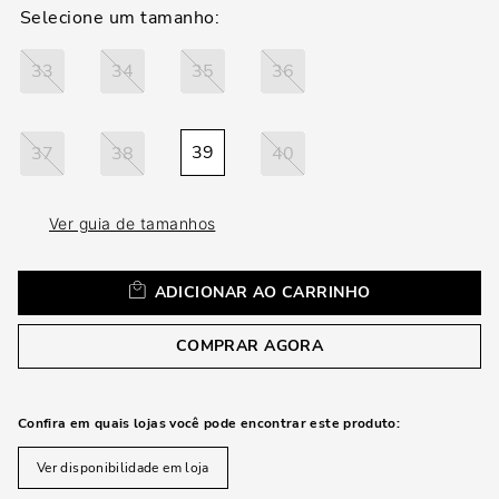
loca
a
33
34
35
36
39
37
38
40
Ver guia de tamanhos
ADICIONAR AO CARRINHO
COMPRAR AGORA
Confira em quais lojas você pode encontrar este produto:
Ver disponibilidade em loja