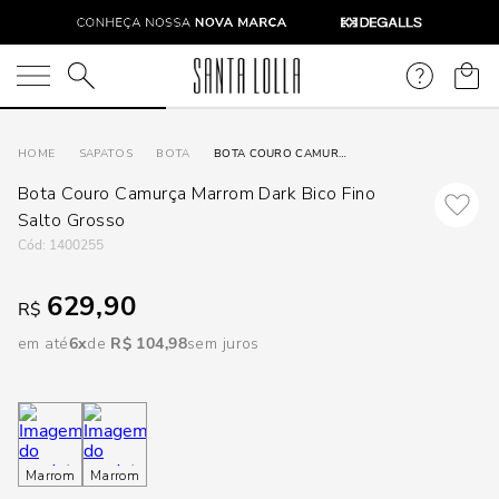
DISPON
EM
O que você está procurando?
e
SAPATOS
BOTA
BOTA COURO CAMURÇA MARROM DARK BICO FINO SALTO GROSSO
Bota Couro Camurça Marrom Dark Bico Fino
e
Salto Grosso
:
1400255
p
629,90
R$
Selecione
em até
6
R$
104
,
98
sem juros
seu
estado:
O
Marrom
Marrom
Usar