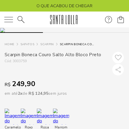
DISPON
EM
O que você está procurando?
e
SAPATOS
SCARPIN
SCARPIN BONECA COURO SALTO ALTO BLOCO PRETO
Scarpin Boneca Couro Salto Alto Bloco Preto
e
:
3003759
p
249,90
R$
Selecione
seu
em até
2
R$
124
,
95
sem juros
estado:
O
Usar
Caramelo
Roxo
Rosa
Marrom