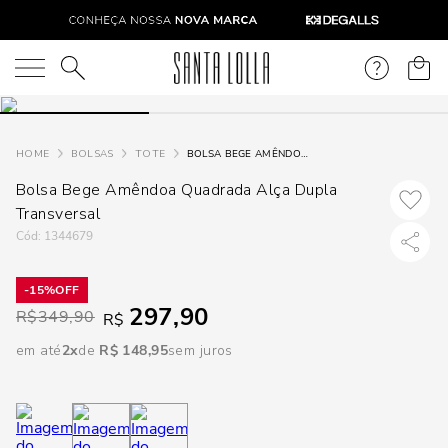
DISPON
EM
O que você está procurando?
e
BOLSAS
TOTE
BOLSA BEGE AMÊNDOA QUADRADA ALÇA DUPLA TRANSVERSAL
Bolsa Bege Amêndoa Quadrada Alça Dupla
e
Transversal
p
:
1344679
15%
Selecione
297,90
R$
349,90
R$
seu
estado:
em até
2
R$
148
,
95
sem juros
O
Usar