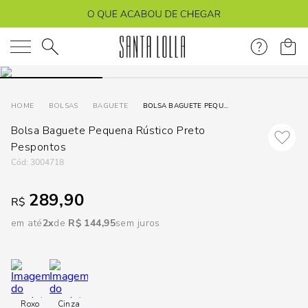
DISPON
EM
O que você está procurando?
e
BOLSAS
BAGUETE
BOLSA BAGUETE PEQUENA RÚSTICO PRETO PESPONTOS
Bolsa Baguete Pequena Rústico Preto
e
Pespontos
p
:
3004718
289,90
R$
Selecione
seu
em até
2
R$
144
,
95
sem juros
estado:
O
Usar
Roxo
Cinza