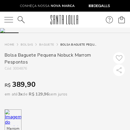
DISPON
EM
O que você está procurando?
e
BOLSAS
BAGUETE
BOLSA BAGUETE PEQUENA NOBUCK MARROM PESPONTOS
Bolsa Baguete Pequena Nobuck Marrom
e
Pespontos
p
:
3004876
389,90
R$
Selecione
seu
em até
3
R$
129
,
96
sem juros
estado:
O
Usar
Marrom