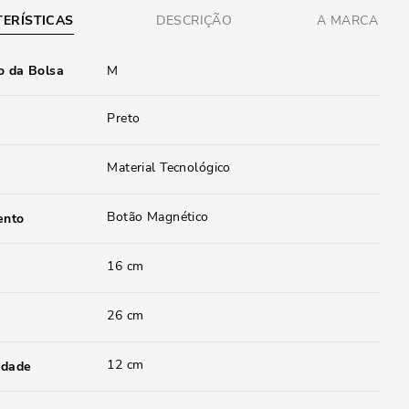
ERÍSTICAS
DESCRIÇÃO
A MARCA
 da Bolsa
M
Preto
Material Tecnológico
Botão Magnético
ento
16 cm
26 cm
12 cm
idade