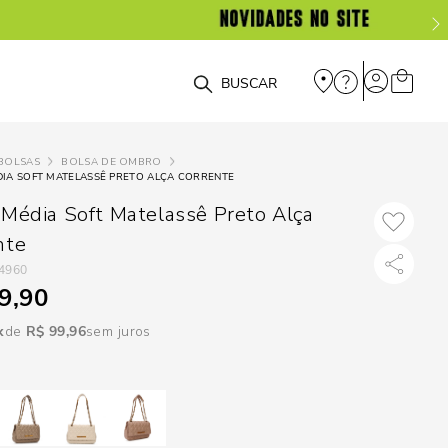
DISPON
EM
O que você está procurando?
e
BOLSAS
BOLSA DE OMBRO
IA SOFT MATELASSÊ PRETO ALÇA CORRENTE
e
 Média Soft Matelassê Preto Alça
p
nte
4960
9,90
Selecione seu
estado:
R$
99
,
96
sem juros
O
Usar
loca