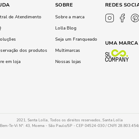
UDA
SOBRE
REDES SOCI
tral de Atendimento
Sobre a marca
Q
Lolla Blog
oluções
Seja um Franqueado
UMA MARCA
servação dos produtos
Multimarcas
ire em loja
Nossas lojas
2021, Santa Lolla, Todos os direitos reservados, Santa Lolla
Bem-Te-Vi N°: 43, Moema - São Paulo/SP - CEP 04524-030 / CNPJ 28.803.45
Bolsa Média Soft Matelassê Preto Alça Corrente
PC
COMPRAR AGOR
Tamanho
: