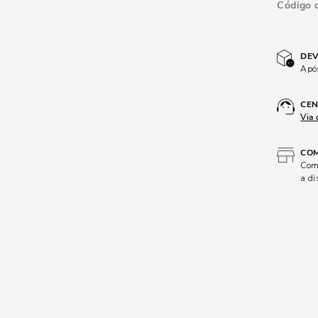
Código 
DEV
Após
CEN
Via 
COM
Comp
a di