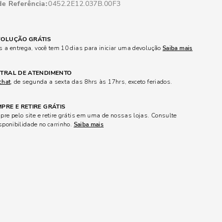
de Referência
0452.2E12.037B.00F3
OLUÇÃO GRÁTIS
 a entrega, você tem 10 dias para iniciar uma devolução
Saiba mais
TRAL DE ATENDIMENTO
chat
, de segunda a sexta das 8hrs às 17hrs, exceto feriados.
PRE E RETIRE GRÁTIS
re pelo site e retire grátis em uma de nossas lojas. Consulte
sponibilidade no carrinho.
Saiba mais