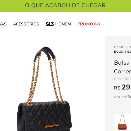
SAS
ACESSÓRIOS
HOMEM
PROMO 8.8
BOLSA MÉD
Bolsa
Corre
:
300
29
R$
em até
3