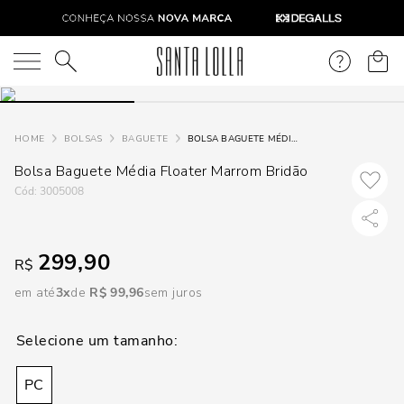
DISPON
EM
O que você está procurando?
e
BOLSAS
BAGUETE
BOLSA BAGUETE MÉDIA FLOATER MARROM BRIDÃO
Bolsa Baguete Média Floater Marrom Bridão
e
:
3005008
p
299,90
R$
Selecione
seu
em até
3
R$
99
,
96
sem juros
estado:
O
PC
Usar