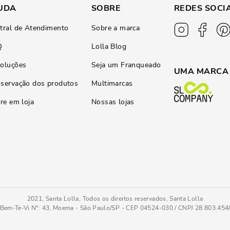
UDA
SOBRE
REDES SOCI
tral de Atendimento
Sobre a marca
Q
Lolla Blog
oluções
Seja um Franqueado
UMA MARCA
servação dos produtos
Multimarcas
ire em loja
Nossas lojas
2021, Santa Lolla, Todos os direitos reservados, Santa Lolla
Bem-Te-Vi N°: 43, Moema - São Paulo/SP - CEP 04524-030 / CNPJ 28.803.45
Bolsa Hobo Média Floater Alça De Ombro Corrente Preta
PC
COMPRAR AGOR
Tamanho
: