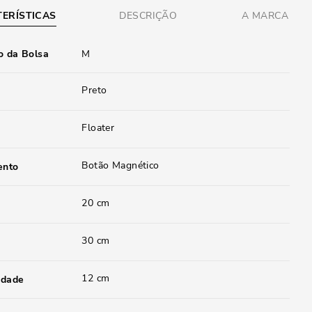
ERÍSTICAS
DESCRIÇÃO
A MARCA
 da Bolsa
M
Preto
Floater
Botão Magnético
ento
20 cm
30 cm
12 cm
idade