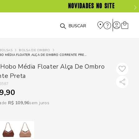
DISPON
EM
O que você está procurando?
e
BOLSAS
BOLSA DE OMBRO
BOLSA HOBO MÉDIA FLOATER ALÇA DE OMBRO CORRENTE PRETA
e
 Hobo Média Floater Alça De Ombro
p
nte Preta
6587
9,90
Selecione seu
estado:
R$
109
,
96
sem juros
O
Usar
loca