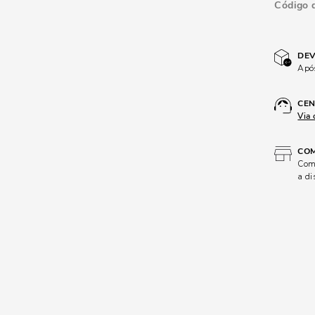
Código 
DEV
Após
CEN
Via 
COM
Comp
a di