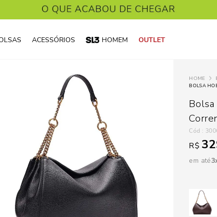
OLSAS
ACESSÓRIOS
HOMEM
OUTLET
Bolsa
Corre
:
300
32
R$
em até
3