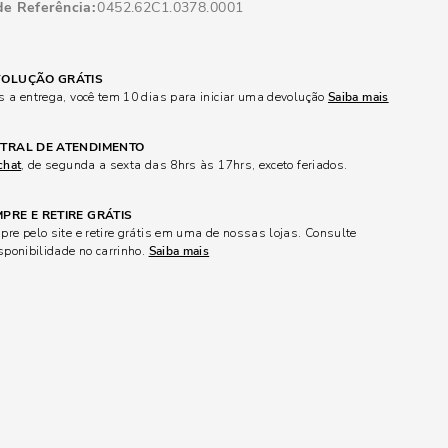
de Referência
0452.62C1.0378.0001
OLUÇÃO GRÁTIS
 a entrega, você tem 10 dias para iniciar uma devolução
Saiba mais
TRAL DE ATENDIMENTO
chat
, de segunda a sexta das 8hrs às 17hrs, exceto feriados.
PRE E RETIRE GRÁTIS
re pelo site e retire grátis em uma de nossas lojas. Consulte
sponibilidade no carrinho.
Saiba mais