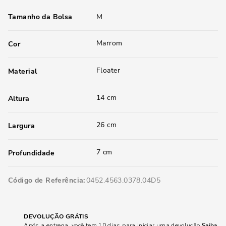
Tamanho da Bolsa
M
Marrom
Cor
Floater
Material
14 cm
Altura
26 cm
Largura
7 cm
Profundidade
Código de Referência
0452.4563.0378.04D5
DEVOLUÇÃO GRÁTIS
Após a entrega, você tem 10 dias para iniciar uma devolução
Saiba