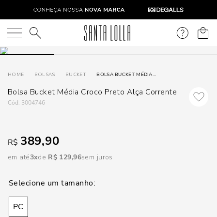
DISPON
EM
O que você está procurando?
e
BOLSAS
BUCKET
BOLSA BUCKET MÉDIA CROCO PRETO ALÇA CORRENTE
Bolsa Bucket Média Croco Preto Alça Corrente
e
:
3004746
p
389,90
R$
Selecione
seu
em até
3
R$
129
,
96
sem juros
estado:
O
PC
Usar