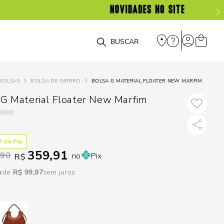
DISPON
EM
O que você está procurando?
e
BOLSAS
BOLSA DE OMBRO
BOLSA G MATERIAL FLOATER NEW MARFIM
e
 G Material Floater New Marfim
4866
p
 no Pix
Selecione seu
359,91
,90
no
Pix
R$
estado:
R$
99
,
97
sem juros
O
Usar
loca