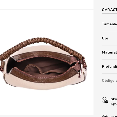
CARACT
Tamanho
Cor
Material
Profund
Código 
DEV
Após