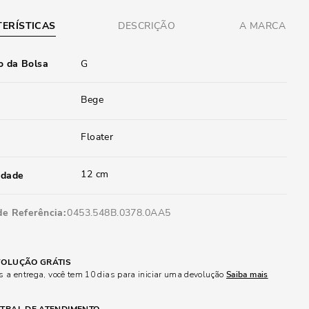
ERÍSTICAS
DESCRIÇÃO
A MARCA
 da Bolsa
G
Bege
Floater
12 cm
idade
de Referência
0453.548B.0378.0AA5
OLUÇÃO GRÁTIS
 a entrega, você tem 10 dias para iniciar uma devolução
Saiba mais