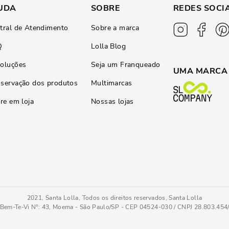
UDA
SOBRE
REDES SOCI
tral de Atendimento
Sobre a marca
Q
Lolla Blog
oluções
Seja um Franqueado
UMA MARCA
servação dos produtos
Multimarcas
ire em loja
Nossas lojas
2021, Santa Lolla, Todos os direitos reservados, Santa Lolla
Bem-Te-Vi N°: 43, Moema - São Paulo/SP - CEP 04524-030 / CNPJ 28.803.45
Marfim
PC
COMPRAR AGOR
Tamanho
: