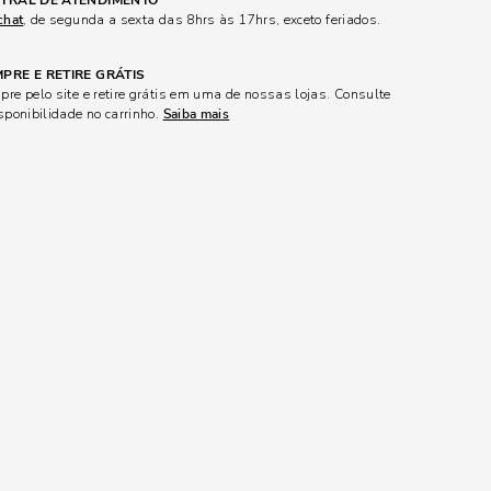
TRAL DE ATENDIMENTO
chat
, de segunda a sexta das 8hrs às 17hrs, exceto feriados.
PRE E RETIRE GRÁTIS
re pelo site e retire grátis em uma de nossas lojas. Consulte
sponibilidade no carrinho.
Saiba mais