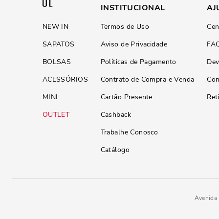
INSTITUCIONAL
AJ
NEW IN
Termos de Uso
Cen
SAPATOS
Aviso de Privacidade
FA
BOLSAS
Políticas de Pagamento
Dev
ACESSÓRIOS
Contrato de Compra e Venda
Con
MINI
Cartão Presente
Ret
OUTLET
Cashback
Trabalhe Conosco
Catálogo
Avenida 
Bolsa G Material Floater New 