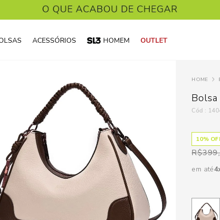
OLSAS
ACESSÓRIOS
HOMEM
OUTLET
Bolsa
:
140
10
% OFF
R$
399
em até
4