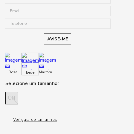
AVISE-ME
Rosa
Marrom
Marrom
Bege
UN
Ver guia de tamanhos