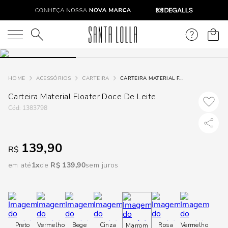
DISPON
EM
O que você está procurando?
e
ACESSÓRIOS
CARTEIRA
CARTEIRA MATERIAL FLOATER DOCE DE LEITE
Carteira Material Floater Doce De Leite
e
:
1383798
p
139,90
R$
Selecione
seu
em até
1
R$
139
,
90
sem juros
estado:
O
Usar
Preto
Vermelho
Bege
Cinza
Rosa
Vermelho
Marrom