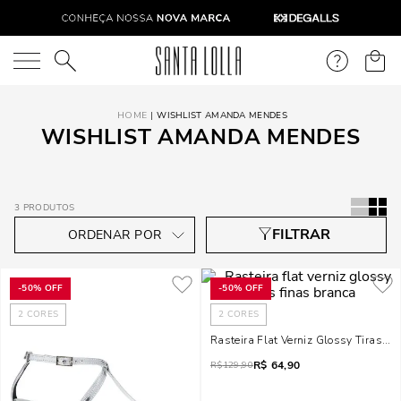
O que você está procurando?
WISHLIST AMANDA MENDES
WISHLIST AMANDA MENDES
3
PRODUTOS
-
50%
OFF
-
50%
OFF
2
CORES
2
CORES
Rasteira Flat Verniz Glossy Tiras Fi
R$
64,90
R$
129,90