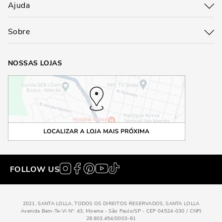
Ajuda
Sobre
NOSSAS LOJAS
FOLLOW US
2021, SANTA LOLLA, TODOS OS DIREITOS RESERVADOS, SANTA LOLLA
Avenida Bem-Te-Vi N°: 43, Moema - São Paulo/SP - CEP 04524-030 / CNPJ
28.803.454/0003-81