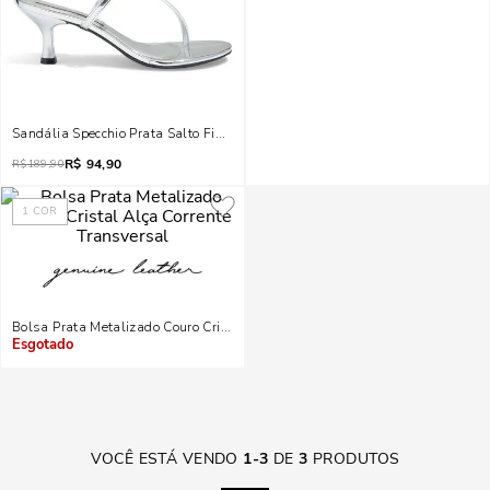
Sandália Specchio Prata Salto Fino Baixo
R$
94,90
R$
189,90
1
COR
Bolsa Prata Metalizado Couro Cristal Alça Corrente Transversal
Indisponível
VOCÊ ESTÁ VENDO
1
-
3
DE
3
PRODUTOS