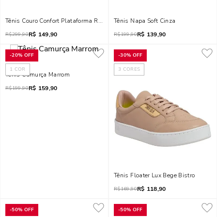
Tênis Couro Confort Plataforma Rose
Tênis Napa Soft Cinza
R$
149,90
R$
139,90
R$
299,90
R$
199,90
-
20%
OFF
-
30%
OFF
1
COR
3
CORES
Tênis Camurça Marrom
R$
159,90
R$
199,90
Tênis Floater Lux Bege Bistro
R$
118,90
R$
169,90
-
50%
OFF
-
50%
OFF