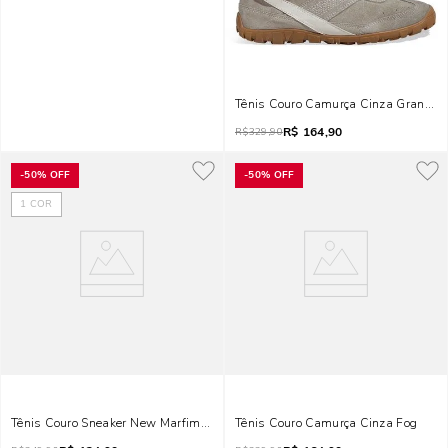
Tênis Couro Camurça Cinza Granito
R$
164,90
R$
329,90
-
50%
OFF
-
50%
OFF
1
COR
Tênis Couro Sneaker New Marfim E Cinza
Tênis Couro Camurça Cinza Fog