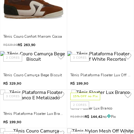
Tênis Couro Confort Marrom Cocoa
R$
263,90
R$
329,90
2
CORES
3
CORES
Tênis Couro Camurça Bege Biscuit
Tênis Plataforma Floater Lux Off Wh
R$
329,90
R$
199,90
3
CORES
15
% OFF no Pix
2
CORES
Tênis Floater Lux Branco
Tênis Plataforma Floater Lux Branco E Metalizado
R$
144,42
no
Pix
R$
169,90
R$
199,90