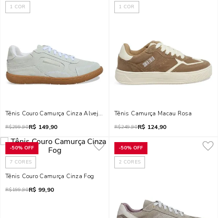
1
COR
1
COR
Tênis Couro Camurça Cinza Alvejado
Tênis Camurça Macau Rosa
R$
149,90
R$
124,90
R$
299,90
R$
249,90
-
50%
OFF
-
50%
OFF
7
CORES
2
CORES
Tênis Couro Camurça Cinza Fog
R$
99,90
R$
199,90