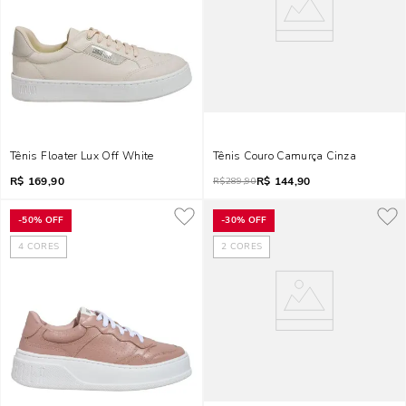
Tênis Floater Lux Off White
Tênis Couro Camurça Cinza
R$
169,90
R$
144,90
R$
289,90
-
50%
OFF
-
30%
OFF
4
CORES
2
CORES