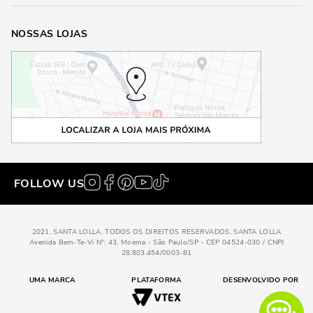
NOSSAS LOJAS
FOLLOW US
2021, SANTA LOLLA, TODOS OS DIREITOS RESERVADOS, SANTA LOLLA
Avenida Bem-Te-Vi N°: 43, Moema - São Paulo/SP - CEP 04524-030 / CNPJ
28.803.454/0003-81
UMA MARCA
PLATAFORMA
DESENVOLVIDO POR