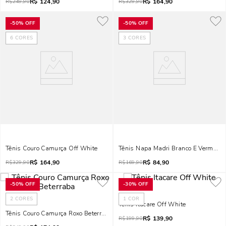
R$
124,90
R$
164,90
R$
249,90
R$
329,90
-
50%
OFF
-
50%
OFF
6
CORES
3
CORES
Tênis Couro Camurça Off White
Tênis Napa Madri Branco E Vermelho
R$
164,90
R$
84,90
R$
329,90
R$
169,90
-
50%
OFF
-
30%
OFF
2
CORES
1
COR
Tênis Itacare Off White
Tênis Couro Camurça Roxo Beterraba
R$
139,90
R$
199,90