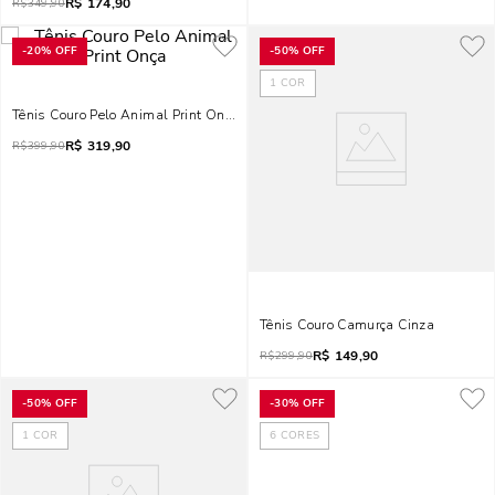
R$
174,90
R$
349,90
-
20%
OFF
-
50%
OFF
1
COR
Tênis Couro Pelo Animal Print Onça
R$
319,90
R$
399,90
Tênis Couro Camurça Cinza
R$
149,90
R$
299,90
-
50%
OFF
-
30%
OFF
1
COR
6
CORES