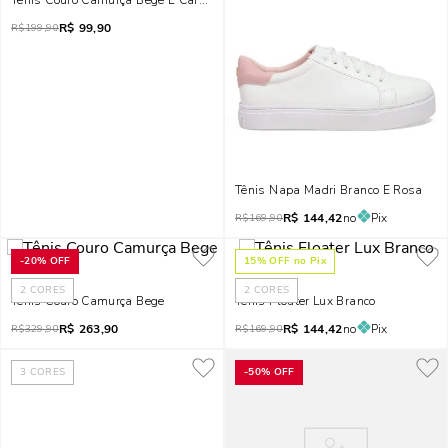
Tênis Couro Camurça Bege E Caramelo
R$
99,90
R$
199,90
Tênis Napa Madri Branco E Rosa
R$
144,42
no
Pix
R$
169,90
-
20%
OFF
15
% OFF no Pix
2
CORES
2
CORES
Tênis Couro Camurça Bege
Tênis Floater Lux Branco
R$
263,90
R$
144,42
no
Pix
R$
329,90
R$
169,90
3
CORES
-
50%
OFF