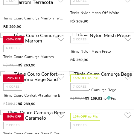
1
COR
2
CORES
Tênis Nylon Mesh Off White
Tênis Couro Camurça Marrom Terracota
R$
269,90
R$
299,90
-
20%
OFF
2
CORES
6
CORES
Tênis Nylon Mesh Preto
Tênis Couro Camurça Marrom
R$
269,90
R$
263,90
R$
329,90
-
20%
OFF
15
% OFF no Pix
4
CORES
7
CORES
Tênis Couro Camurça Bege
Tênis Couro Confort Plataforma Bege Sand
R$
169,92
no
Pix
R$
199,90
R$
239,90
R$
299,90
-
50%
OFF
15
% OFF no Pix
2
CORES
3
CORES