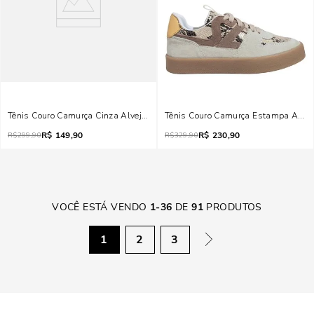
Tênis Couro Camurça Cinza Alvejado
Tênis Couro Camurça Estampa Animal
R$
149,90
R$
230,90
R$
299,90
R$
329,90
VOCÊ ESTÁ VENDO
1
-
36
DE
91
PRODUTOS
1
2
3