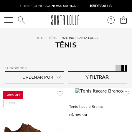
O que você está procurando?
TÊNIS
INVERNO | SANTA LOLLA
TÊNIS
91
PRODUTOS
-
20%
OFF
1
COR
Tenis Itacare Branco
R$
169,90