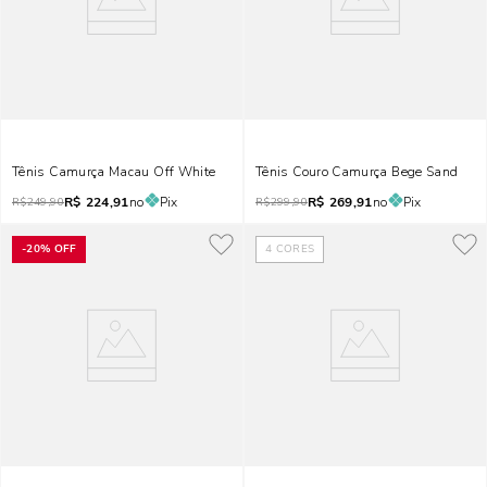
Tênis Camurça Macau Off White
Tênis Couro Camurça Bege Sand
R$
224,91
no
Pix
R$
269,91
no
Pix
R$
249,90
R$
299,90
-
20%
OFF
4
CORES