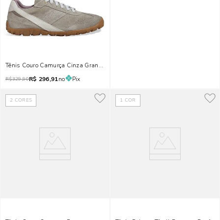
Tênis Couro Camurça Cinza Granito
R$
296,91
no
Pix
R$
329,90
2
CORES
1
COR