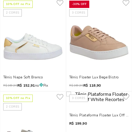
10
% OFF no Pix
-
30%
OFF
2
CORES
3
CORES
Tênis Napa Soft Branco
Tênis Floater Lux Bege Bistro
R$
152,91
no
Pix
R$
118,90
R$
169,90
R$
169,90
10
% OFF no Pix
3
CORES
2
CORES
Tênis Plataforma Floater Lux Off Wh
R$
199,90