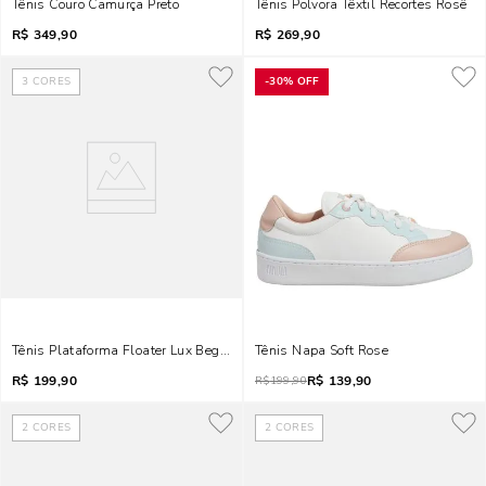
Tênis Couro Camurça Preto
Tênis Polvora Têxtil Recortes Rosê
R$
349,90
R$
269,90
3
CORES
-
30%
OFF
Tênis Plataforma Floater Lux Bege Liso
Tênis Napa Soft Rose
R$
199,90
R$
139,90
R$
199,90
2
CORES
2
CORES