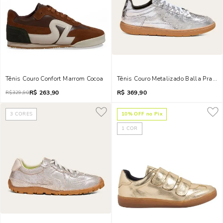
Tênis Couro Confort Marrom Cocoa
Tênis Couro Metalizado Balla Prata
R$
263,90
R$
369,90
R$
329,90
3
CORES
10
% OFF no Pix
1
COR