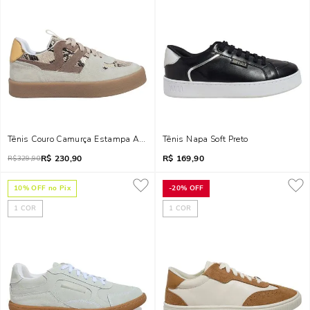
Tênis Couro Camurça Estampa Animal Print Cobra Cinza Alvejado
Tênis Napa Soft Preto
R$
230,90
R$
169,90
R$
329,90
10
% OFF no Pix
-
20%
OFF
1
COR
1
COR