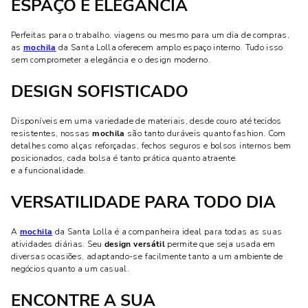
ESPAÇO E ELEGÂNCIA
Perfeitas para o trabalho, viagens ou mesmo para um dia de compras,
as
mochila
da Santa Lolla oferecem amplo espaço interno. Tudo isso
sem comprometer a elegância e o design moderno.
DESIGN SOFISTICADO
Disponíveis em uma variedade de materiais, desde couro até tecidos
resistentes, nossas
mochila
são tanto duráveis quanto fashion. Com
detalhes como alças reforçadas, fechos seguros e bolsos internos bem
posicionados, cada bolsa é tanto prática quanto atraente.
e a funcionalidade.
VERSATILIDADE PARA TODO DIA
A
mochila
da Santa Lolla é a companheira ideal para todas as suas
atividades diárias. Seu
design versátil
permite que seja usada em
diversas ocasiões, adaptando-se facilmente tanto a um ambiente de
negócios quanto a um casual.
ENCONTRE A SUA