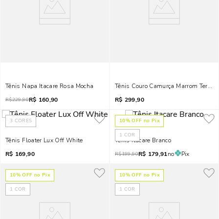
Tênis Napa Itacare Rosa Mocha
Tênis Couro Camurça Marrom Terraco
R$
160,90
R$
299,90
R$
229,90
3
CORES
10
% OFF no Pix
1
COR
Tênis Floater Lux Off White
Tênis Itacare Branco
R$
169,90
R$
179,91
no
Pix
R$
199,90
10
% OFF no Pix
10
% OFF no Pix
1
COR
1
COR