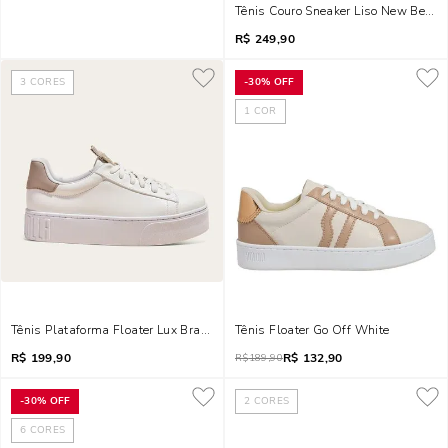
Tênis Couro Sneaker Liso New Bege 
R$
249,90
3
CORES
-
30%
OFF
1
COR
Tênis Plataforma Floater Lux Branco E Cinza
Tênis Floater Go Off White
R$
199,90
R$
132,90
R$
189,90
-
30%
OFF
2
CORES
6
CORES