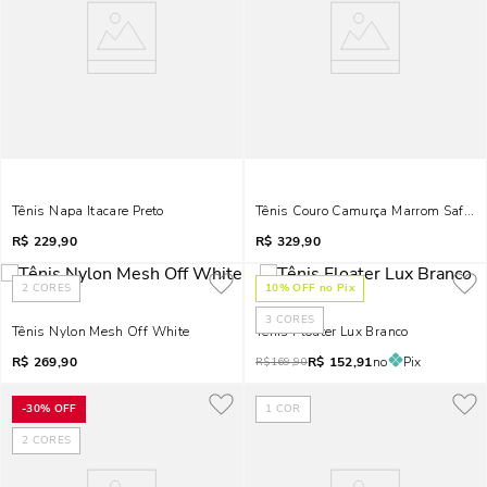
Tênis Napa Itacare Preto
Tênis Couro Camurça Marrom Safari
R$
229,90
R$
329,90
2
CORES
10
% OFF no Pix
3
CORES
Tênis Nylon Mesh Off White
Tênis Floater Lux Branco
R$
269,90
R$
152,91
no
Pix
R$
169,90
-
30%
OFF
1
COR
2
CORES