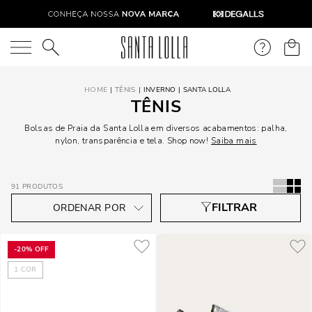
O que você está procurando?
TÊNIS
INVERNO | SANTA LOLLA
TÊNIS
Bolsas de Praia da Santa Lolla em diversos acabamentos: palha,
nylon, transparência e tela. Shop now!
Saiba mais
91
PRODUTOS
-
20%
OFF
1
COR