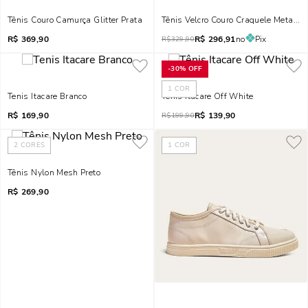
Tênis Couro Camurça Glitter Prata
Tênis Velcro Couro Craquele Metaliz
R$
369,90
R$
296,91
no
Pix
R$
329,90
-
30%
OFF
1
COR
Tenis Itacare Branco
Tênis Itacare Off White
R$
169,90
R$
139,90
R$
199,90
2
CORES
1
COR
Tênis Nylon Mesh Preto
R$
269,90