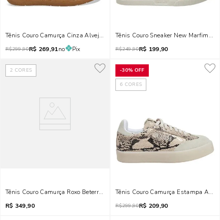
Tênis Couro Camurça Cinza Alvejado
Tênis Couro Sneaker New Marfim E 
R$
269,91
no
Pix
R$
199,90
R$
299,90
R$
249,90
2
CORES
-
30%
OFF
6
CORES
Tênis Couro Camurça Roxo Beterraba
Tênis Couro Camurça Estampa Animal
R$
349,90
R$
209,90
R$
299,90