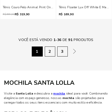
Tênis Couro Pelo Animal Print Onça
Tênis Floater Lux Off White E Marro
R$
319,90
R$
169,90
R$
399,90
VOCÊ ESTÁ VENDO
1
-
36
DE
91
PRODUTOS
1
2
3
MOCHILA SANTA LOLLA
Visite a
Santa Lolla
e descubra a
mochila
ideal para você. Combinando
elegância com espaço generoso, nossas
mochila
são projetadas para
carregar todos os seus itens essenciais com muito estilo e eficiência.