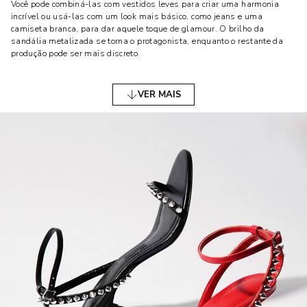
Você pode combiná-las com vestidos leves para criar uma harmonia
incrível ou usá-las com um look mais básico, como jeans e uma
camiseta branca, para dar aquele toque de glamour. O brilho da
sandália metalizada se torna o protagonista, enquanto o restante da
produção pode ser mais discreto.
SANDÁLIAS DE COURO: UM CLÁSSICO
VER MAIS
ATEMPORAL
Quando pensamos em um calçado que une elegância e durabilidade,
logo nos vem à mente as sandálias de couro. Este material, além de
ser altamente resistente, oferece uma estética sofisticada e atemporal.
Sandálias de couro podem ser usadas tanto em ambientes casuais
quanto formais, sendo uma opção versátil no armário.
Para quem prefere um visual mais clean e minimalista, as sandálias
de couro são a escolha perfeita. Elas complementam qualquer roupa
sem exageros e ainda passam uma sensação de conforto, já que o couro
se adapta facilmente ao formato dos pés. O couro natural, com o tempo,
adquire um charme especial, ficando ainda mais bonito com o uso.
SANDÁLIAS COM SALTO GROSSO: CONFORTO E
ELEGÂNCIA