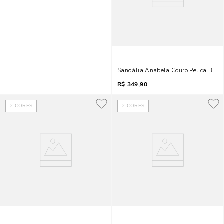
Sandália Anabela Couro Pelica Bico F
R$
349,90
2
CORES
2
CORES