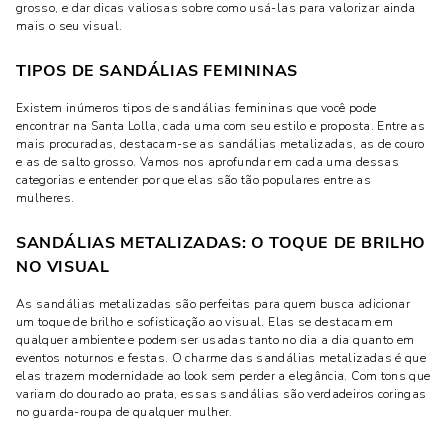
grosso, e dar dicas valiosas sobre como usá-las para valorizar ainda
mais o seu visual.
TIPOS DE SANDÁLIAS FEMININAS
Existem inúmeros tipos de sandálias femininas que você pode
encontrar na Santa Lolla, cada uma com seu estilo e proposta. Entre as
mais procuradas, destacam-se as sandálias metalizadas, as de couro
e as de salto grosso. Vamos nos aprofundar em cada uma dessas
categorias e entender por que elas são tão populares entre as
mulheres.
SANDÁLIAS METALIZADAS: O TOQUE DE BRILHO
NO VISUAL
As sandálias metalizadas são perfeitas para quem busca adicionar
um toque de brilho e sofisticação ao visual. Elas se destacam em
qualquer ambiente e podem ser usadas tanto no dia a dia quanto em
eventos noturnos e festas. O charme das sandálias metalizadas é que
elas trazem modernidade ao look sem perder a elegância. Com tons que
variam do dourado ao prata, essas sandálias são verdadeiros coringas
no guarda-roupa de qualquer mulher.