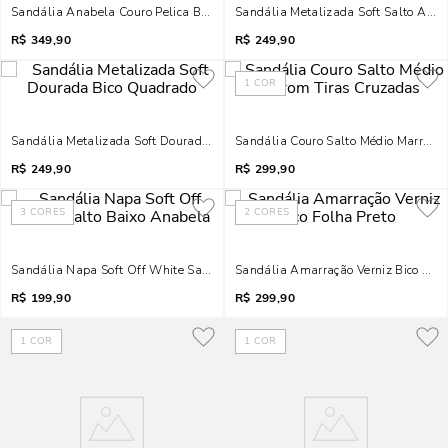
Sandália Anabela Couro Pelica Bico Fino Marrom
Sandália Metalizada Soft Salto Alto G
R$
349,90
R$
249,90
1
COR
Sandália Metalizada Soft Dourada Bico Quadrado
Sandália Couro Salto Médio Marrom 
R$
249,90
R$
299,90
3
CORES
2
CORES
Sandália Napa Soft Off White Salto Baixo Anabela
Sandália Amarração Verniz Bico Folh
R$
199,90
R$
299,90
1
COR
1
COR