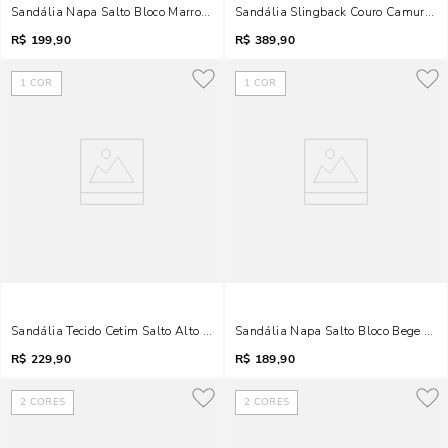
Sandália Napa Salto Bloco Marrom Tiras Fivelas
Sandália Slingback Couro Camurça V
R$
199,90
R$
389,90
1
COR
1
COR
Sandália Tecido Cetim Salto Alto Marrom Bico Redondo
Sandália Napa Salto Bloco Bege Tir
R$
229,90
R$
189,90
2
CORES
2
CORES