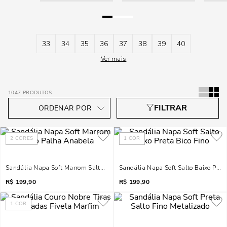
33
34
35
36
37
38
39
40
Ver mais
1047
PRODUTOS
2
CORES
1
COR
Sandália Napa Soft Marrom Salto Palha Anabela
Sandália Napa Soft Salto Baixo Preta
R$
199,90
R$
199,90
1
COR