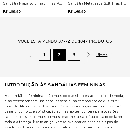
Sandália Napa Soft Tiras Finas Preta Salto Anabela
Sandália Metalizada Soft Tiras Fin
R$
189,90
R$
169,90
VOCÊ ESTÁ VENDO
37
-
72
DE
1047
PRODUTOS
1
2
3
Última
INTRODUÇÃO ÀS SANDÁLIAS FEMININAS
As sandálias femininas são mais do que simples acessórios de moda;
elas desempenham um papel essencial na composição de qualquer
look. De diferentes estilos e materiais, essas peças são perfeitas para
garantir conforto e sofisticação ao mesmo tempo. Seja para ocasiões
casuais ou eventos mais formais, escolher a sandália certa pode fazer
toda a diferença. Neste artigo, vamos explorar os principais tipos de
sandálias femininas, como as metalizadas, de couro e com salto