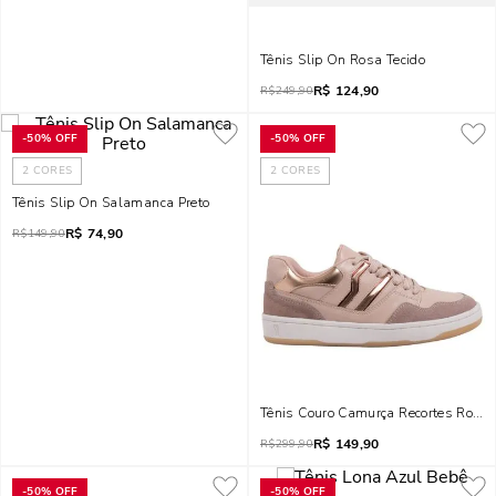
Tênis Slip On Rosa Tecido
R$
124,90
R$
249,90
-
50%
OFF
-
50%
OFF
2
CORES
2
CORES
Tênis Slip On Salamanca Preto
R$
74,90
R$
149,90
Tênis Couro Camurça Recortes Rosa 
R$
149,90
R$
299,90
-
50%
OFF
-
50%
OFF