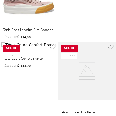
Tênis Rosa Logotipo Bico Redondo
R$
114,90
R$
229,90
-
50%
OFF
-
50%
OFF
1
COR
2
CORES
Tênis Couro Confort Branco
R$
144,90
R$
289,90
Tênis Floater Lux Bege