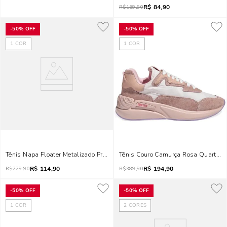
R$
84,90
R$
169,90
-
50%
OFF
-
50%
OFF
1
COR
1
COR
Tênis Napa Floater Metalizado Prata
Tênis Couro Camurça Rosa Quartzo
R$
114,90
R$
194,90
R$
229,90
R$
389,90
-
50%
OFF
-
50%
OFF
1
COR
2
CORES