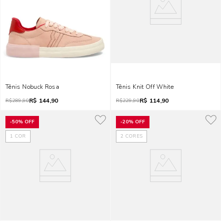
Tênis Nobuck Rosa
Tênis Knit Off White
R$
144,90
R$
114,90
R$
289,90
R$
229,90
-
50%
OFF
-
20%
OFF
1
COR
2
CORES