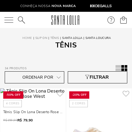
O que você está procurando?
SLIP ON
TÊNIS
SANTA LOLLA | SANTA LOUCURA
TÊNIS
34
PRODUTOS
-
50%
OFF
-
20%
OFF
4
CORES
2
CORES
Tênis Slip On Lona Deserto Rose West
R$
79,90
R$
159,90