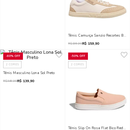
Tênis Camurça Sanzio Recortes Bran
R$
159,90
R$
199,90
-
60%
OFF
-
50%
OFF
2
CORES
2
CORES
Tênis Masculino Lona Sol Preto
R$
139,90
R$
349,90
Tênis Slip On Rosa Flat Bico Redond