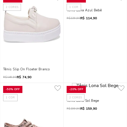
2
CORES
1
COR
Tênis Lona Azul Bebê
R$
114,90
R$
229,90
Tênis Slip On Floater Branco
R$
74,90
R$
149,90
-
50%
OFF
-
20%
OFF
1
COR
2
CORES
Tênis Lona Sol Bege
R$
159,90
R$
199,90