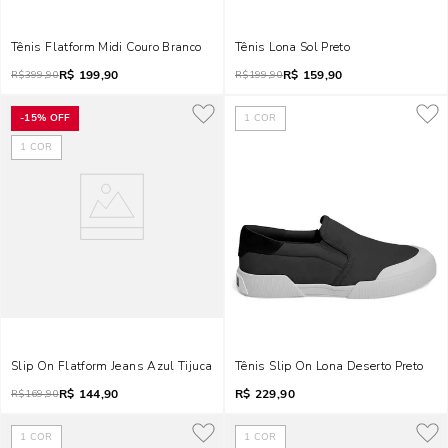
Tênis Flatform Midi Couro Branco
Tênis Lona Sol Preto
R$
199,90
R$
159,90
R$
399,90
R$
199,90
-
15%
OFF
1
COR
1
COR
Slip On Flatform Jeans Azul Tijuca
Tênis Slip On Lona Deserto Preto
R$
144,90
R$
229,90
R$
169,90
1
COR
1
COR