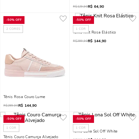
R$
64,90
R$
129,90
-
50%
OFF
-
50%
OFF
2
CORES
1
COR
Tênis Knit Rosa Elástico
R$
144,90
R$
289,90
Tênis Rosa Couro Lume
R$
144,90
R$
289,90
-
50%
OFF
-
50%
OFF
1
COR
1
COR
Tênis Lona Sol Off White
Tênis Couro Camurça Alvejado