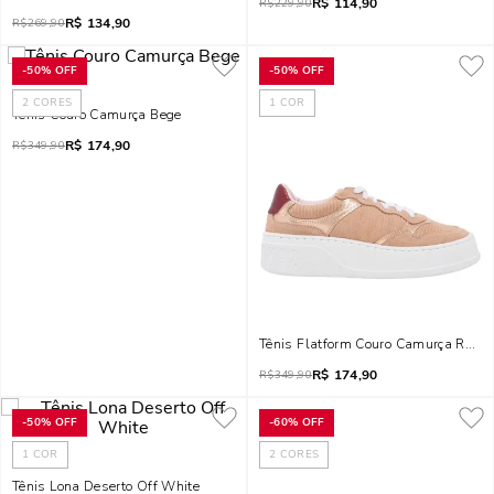
R$
114,90
R$
229,90
R$
134,90
R$
269,90
-
50%
OFF
-
50%
OFF
2
CORES
1
COR
Tênis Couro Camurça Bege
R$
174,90
R$
349,90
Tênis Flatform Couro Camurça Recor
R$
174,90
R$
349,90
-
50%
OFF
-
60%
OFF
1
COR
2
CORES
Tênis Lona Deserto Off White