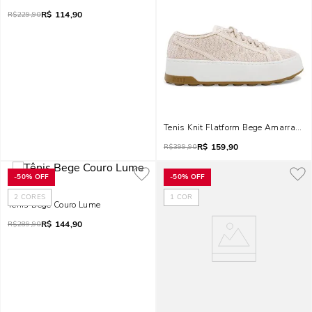
R$
114,90
R$
229,90
Tenis Knit Flatform Bege Amarração
R$
159,90
R$
399,90
-
50%
OFF
-
50%
OFF
2
CORES
1
COR
Tênis Bege Couro Lume
R$
144,90
R$
289,90