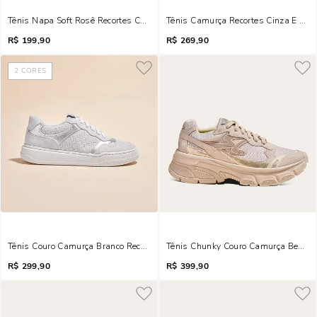
Tênis Napa Soft Rosê Recortes Camurça
Tênis Camurça Recortes Cinza E Azu
R$
199,90
R$
269,90
2
CORES
Tênis Couro Camurça Branco Recorte Metalizado
Tênis Chunky Couro Camurça Bege V
R$
299,90
R$
399,90