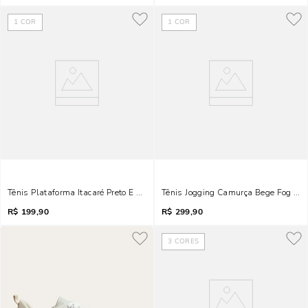
1
COR
1
COR
Tênis Plataforma Itacaré Preto E Branco
Tênis Jogging Camurça Bege Fog Rec
R$
199,90
R$
299,90
3
CORES