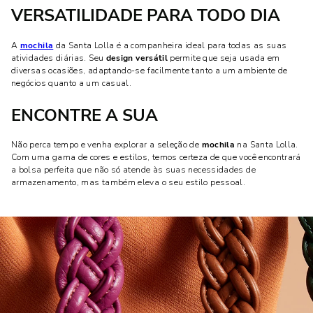
VERSATILIDADE PARA TODO DIA
A
mochila
da Santa Lolla é a companheira ideal para todas as suas
atividades diárias. Seu
design versátil
permite que seja usada em
diversas ocasiões, adaptando-se facilmente tanto a um ambiente de
negócios quanto a um casual.
ENCONTRE A SUA
Não perca tempo e venha explorar a seleção de
mochila
na Santa Lolla.
Com uma gama de cores e estilos, temos certeza de que você encontrará
a bolsa perfeita que não só atende às suas necessidades de
armazenamento, mas também eleva o seu estilo pessoal.