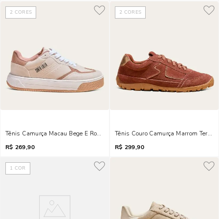
2
CORES
2
CORES
Tênis Camurça Macau Bege E Rosa
Tênis Couro Camurça Marrom Terraco
R$
269,90
R$
299,90
1
COR