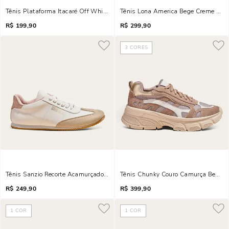
Tênis Plataforma Itacaré Off White E Cinza
Tênis Lona America Bege Creme Rec
R$
199,90
R$
299,90
3
CORES
Tênis Sanzio Recorte Acamurçado Bege Egido
Tênis Chunky Couro Camurça Bege 
R$
249,90
R$
399,90
1
COR
1
COR