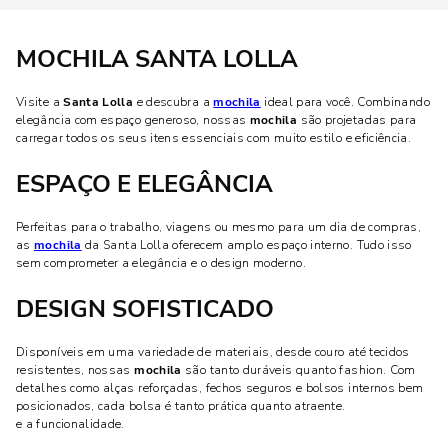
MOCHILA SANTA LOLLA
Visite a
Santa Lolla
e descubra a
mochila
ideal para você. Combinando
elegância com espaço generoso, nossas
mochila
são projetadas para
carregar todos os seus itens essenciais com muito estilo e eficiência.
ESPAÇO E ELEGÂNCIA
Perfeitas para o trabalho, viagens ou mesmo para um dia de compras,
as
mochila
da Santa Lolla oferecem amplo espaço interno. Tudo isso
sem comprometer a elegância e o design moderno.
DESIGN SOFISTICADO
Disponíveis em uma variedade de materiais, desde couro até tecidos
resistentes, nossas
mochila
são tanto duráveis quanto fashion. Com
detalhes como alças reforçadas, fechos seguros e bolsos internos bem
posicionados, cada bolsa é tanto prática quanto atraente.
e a funcionalidade.