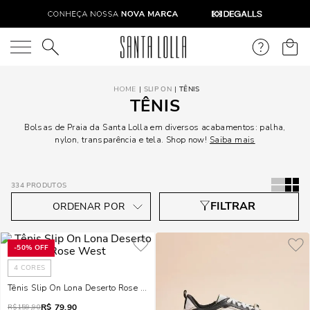
O que você está procurando?
SLIP ON
TÊNIS
TÊNIS
Bolsas de Praia da Santa Lolla em diversos acabamentos: palha,
nylon, transparência e tela. Shop now!
Saiba mais
334
PRODUTOS
-
50%
OFF
4
CORES
Tênis Slip On Lona Deserto Rose West
R$
79,90
R$
159,90