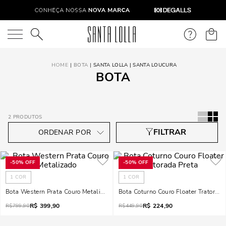
O que você está procurando?
BOTA
SANTA LOLLA | SANTA LOUCURA
BOTA
2
PRODUTOS
-
50%
OFF
-
50%
OFF
1
COR
1
COR
Bota Western Prata Couro Metalizado
Bota Coturno Couro Floater Trator
R$
399,90
R$
224,90
R$
799,90
R$
449,90