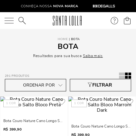
O que você está procurando?
BOTA
BOTA
Resultados para sua busca
Saiba mais
291
PRODUTOS
1
COR
1
COR
Bota Couro Nature Cano Longo Salto Bloco Preta
Bota Couro Nature Cano Longo Salto
R$
399,90
R$
399,90