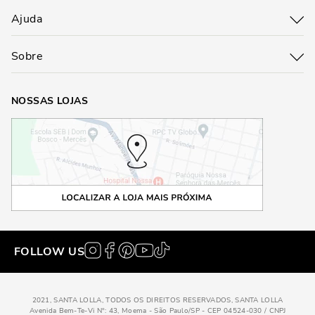
Ajuda
Sobre
NOSSAS LOJAS
FOLLOW US
2021, SANTA LOLLA, TODOS OS DIREITOS RESERVADOS, SANTA LOLLA
Avenida Bem-Te-Vi N°: 43, Moema - São Paulo/SP - CEP 04524-030 / CNPJ