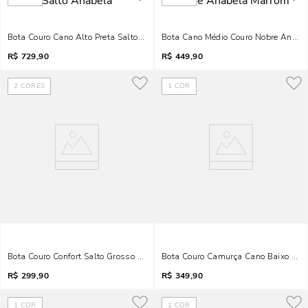
Bota Couro Cano Alto Preta Salto Anabela
Bota Cano Médio Couro Nobre Anabe
R$
729,90
R$
449,90
2
CORES
1
COR
Bota Couro Confort Salto Grosso Caramelo
Bota Couro Camurça Cano Baixo Mar
R$
299,90
R$
349,90
1
COR
1
COR