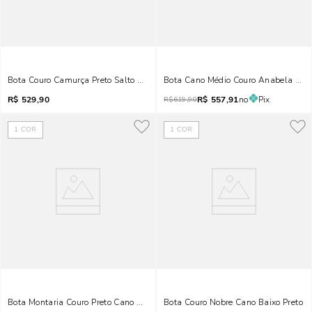
Bota Couro Camurça Preto Salto Médio Fivela
Bota Cano Médio Couro Anabela Cob
R$
529,90
R$
557,91
no
Pix
R$
619,90
1
COR
1
COR
Bota Montaria Couro Preto Cano Alto
Bota Couro Nobre Cano Baixo Preto