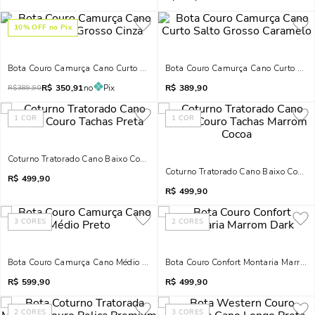
10
% OFF no Pix
Bota Couro Camurça Cano Curto Salto Grosso Cinza
Bota Couro Camurça Cano Curto Sal
R$
350,91
no
Pix
R$
389,90
R$
389,90
1
COR
1
COR
Coturno Tratorado Cano Baixo Couro Tachas Preta
Coturno Tratorado Cano Baixo Couro
R$
499,90
R$
499,90
3
CORES
2
CORES
Bota Couro Camurça Cano Médio Preto
Bota Couro Confort Montaria Marrom
R$
599,90
R$
499,90
2
CORES
3
CORES