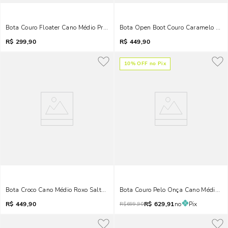
Bota Couro Floater Cano Médio Preta
Bota Open Boot Couro Caramelo Salt
R$
299,90
R$
449,90
10
% OFF no Pix
Bota Croco Cano Médio Roxo Salto Agulha
Bota Couro Pelo Onça Cano Médio Fi
R$
449,90
R$
629,91
no
Pix
R$
699,90