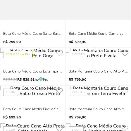
Bota Cano Médio Couro Salto Baixo Marrom Terracota
Bota Cano Médio Couro Camurça An
R$
299,90
R$
599,90
10
% OFF no Pix
5
CORES
Bota Cano Médio Couro Estampa Pelo Onça
Bota Montaria Couro Cano Alto Preto 
R$
539,91
no
Pix
R$
769,90
R$
599,90
1
COR
5
CORES
Bota Couro Cano Médio Fivela Salto Grosso Preto
Bota Montaria Couro Cano Alto Marro
R$
599,90
R$
769,90
1
COR
1
COR