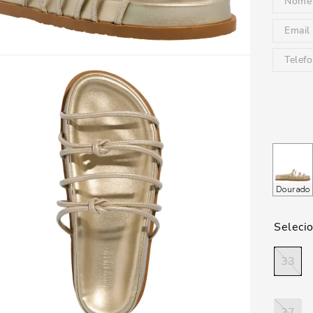
Dourado
33
37