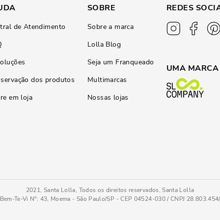
UDA
SOBRE
REDES SOCI
tral de Atendimento
Sobre a marca
Q
Lolla Blog
oluções
Seja um Franqueado
UMA MARCA
servação dos produtos
Multimarcas
ire em loja
Nossas lojas
2021, Santa Lolla, Todos os direitos reservados, Santa Lolla
Bem-Te-Vi N°: 43, Moema - São Paulo/SP - CEP 04524-030 / CNPJ 28.803.45