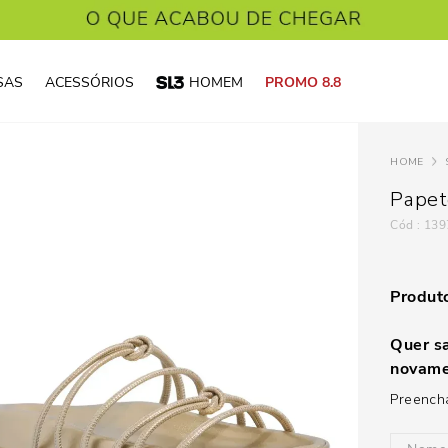
SAS
ACESSÓRIOS
HOMEM
PROMO 8.8
Papet
:
139
Produto
Quer sa
novame
Preencha