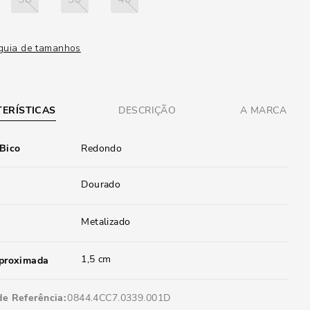
guia de tamanhos
ERÍSTICAS
DESCRIÇÃO
A MARCA
 Bico
Redondo
Dourado
Metalizado
1,5 cm
aproximada
de Referência
0844.4CC7.0339.001D