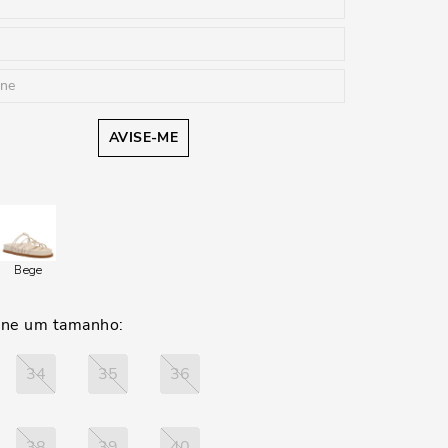
AVISE-ME
Bege
34
35
36
38
39
40