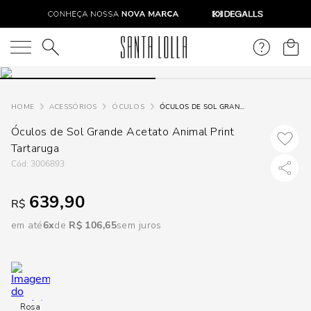
DISPON
EM
O que você está procurando?
e
ACESSÓRIOS
ÓCULOS
ÓCULOS DE SOL GRANDE ACETATO ANIMAL PRINT TARTARUGA
Óculos de Sol Grande Acetato Animal Print
e
Tartaruga
p
:
3006893
639,90
R$
Selecione
seu
em até
6
R$
106
,
65
sem juros
estado:
O
Usar
Rosa