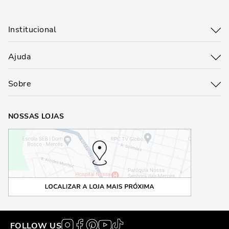
O mocassim branco é um daqueles itens que podem parecer ousados à
primeira vista, mas que viram os melhores amigos do guarda-roupa
Institucional
depois do primeiro uso. Eles são versáteis, estilosos, confortáveis e têm
o poder de transformar qualquer look. Quer dar um up no visual sem
perder a praticidade? Vai de mocassim branco.
Ajuda
Sobre
NOSSAS LOJAS
FOLLOW US