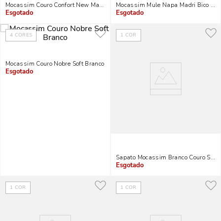
Mocassim Couro Confort New Marfim
Mocassim Mule Napa Madri Bico Fin
Indisponível
Indisponível
4
CORES
1
COR
Mocassim Couro Nobre Soft Branco
Indisponível
Sapato Mocassim Branco Couro Salto
Indisponível
1
COR
1
COR