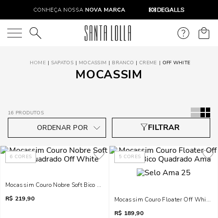
O que você está procurando?
SAPATOS
MOCASSIM
BRANCO
CREME
OFF WHITE
MOCASSIM
16
PRODUTOS
6
CORES
5
CORES
Mocassim Couro Nobre Soft Bico Quadrado Off White
R$
219,90
Mocassim Couro Floater Off White 
R$
189,90