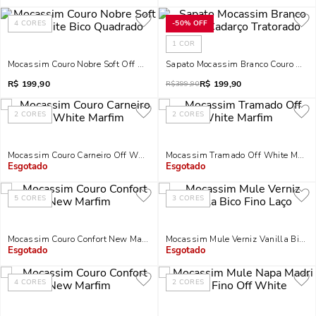
4
CORES
-
50%
OFF
1
COR
Mocassim Couro Nobre Soft Off White Bico Quadrado
Sapato Mocassim Branco Couro Cada
R$
199,90
R$
199,90
R$
399,90
2
CORES
2
CORES
Mocassim Couro Carneiro Off White Marfim
Mocassim Tramado Off White Marfi
Indisponível
Indisponível
5
CORES
3
CORES
Mocassim Couro Confort New Marfim
Mocassim Mule Verniz Vanilla Bico F
Indisponível
Indisponível
4
CORES
2
CORES