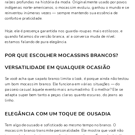
raízes profundas na história da moda. Originalmente usado por povos
indígenas norte-americanos, o mocassim evoluiu, ganhou o mundo e se
reinventou inúmeras vezes — sempre mantendo sua essência de
conforto e praticidade.
Hoje, ele é presença garantida nos guarda-roupas mais estilosos, e
quando falamos da versão branca, aí a conversa muda de nível:
estamos falando de pura elegância.
POR QUE ESCOLHER MOCASSINS BRANCOS?
VERSATILIDADE EM QUALQUER OCASIÃO
Se você acha que sapato branco limita o look, é porque ainda não testou
um bom mocassim branco. Ele funciona em várias situações — do
passeio casual àquele evento mais arrumadinho. E o melhor? Ele se
adapta super bem tanto a peças claras quanto escuras, do jeans ao
linho.
ELEGÂNCIA COM UM TOQUE DE OUSADIA
Tem algo de ousado e sofisticado ao mesmo tempo no branco. O
mocassim branco transmite personalidade. Ele mostra que você não