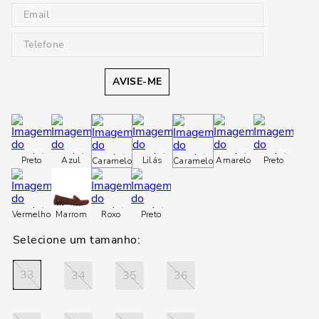
AVISE-ME
Preto
Azul
Lilás
Amarelo
Preto
Caramelo
Caramelo
Vermelho
Marrom
Roxo
Preto
33
34
35
36