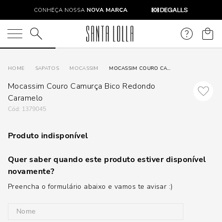
O que você está procurando?
SAPATOS
MOCASSIM
MOCASSIM COURO CAMURÇA BICO REDONDO CARAMELO
Mocassim Couro Camurça Bico Redondo
Caramelo
:
1379045
Produto indisponível
Quer saber quando este produto estiver disponível
novamente?
Preencha o formulário abaixo e vamos te avisar :)