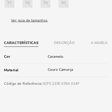
37
38
39
40
Ver guia de tamanhos
CARACTERÍSTICAS
DESCRIÇÃO
A MARCA
Cor
Caramelo
Couro Camurça
Material
Código de Referência
02F5.223E.035A.014F