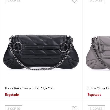
5
CORES
5
CORES
Bolsa Preta Tiracolo Soft Alça Corrente
Bolsa Cinza Tir
Indisponível
Indisponível
3
CORES
3
CORES