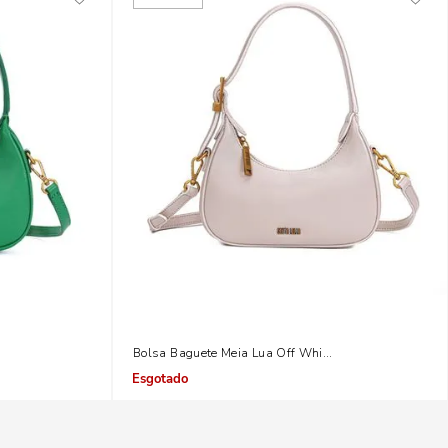
ia Lua Alça Transversal
Bolsa Baguete Meia Lua Off White Alça De Ombro
Indisponível