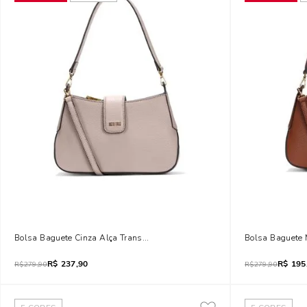
Bolsa Baguete Cinza Alça Transversal Removível
Bolsa Baguete 
R$
237,90
R$
195
R$
279,90
R$
279,90