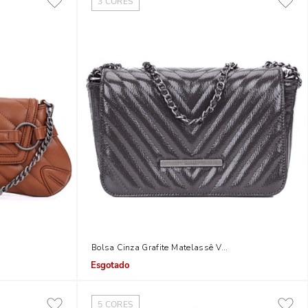
3
CORES
rrente
Bolsa Cinza Grafite Matelassê Verniz Transversal Corr
Indisponível
5
CORES