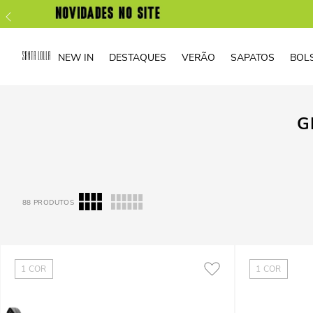
NEW IN
DESTAQUES
VERÃO
SAPATOS
BOL
G
88
PRODUTOS
1
COR
1
COR