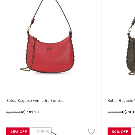
Bolsa Baguete Vermelha Spikes Alça Dupla Corrente
Bolsa Baguete V
R$
181,90
R$
181
R$
259,90
R$
259,90
-
15%
OFF
4
CORES
-
30%
OFF