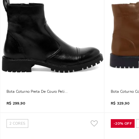
Bota Coturno Preta De Couro Pelica Cano Baixo E Salto Baixo Tratorado
Bota Coturno C
R$
299,90
R$
329,90
2
CORES
-
20%
OFF