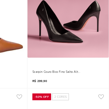
e
Scarpin Couro Bico Fino Salto Alto Preto
R$
299,90
-
50%
OFF
2
CORES