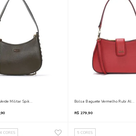
erde Militar Spikes Alça Dupla Corrente
Bolsa Baguete Vermelho Rubi Alça
,90
R$
279,90
4
CORES
5
CORES