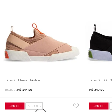
Tênis Knit Rosa Elástico
Tênis Slip On N
R$
144,90
R$
249,90
R$
289,90
-
30%
OFF
5
CORES
-
30%
OFF