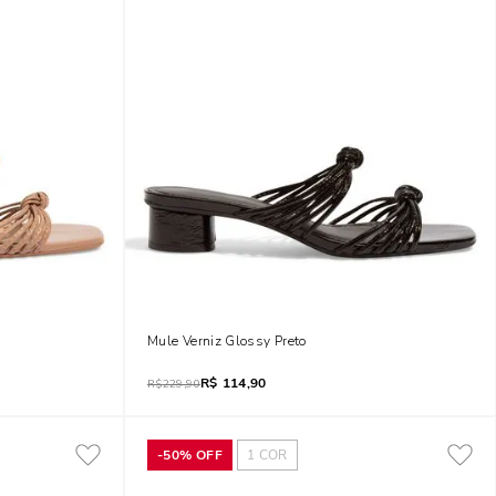
Mule Verniz Glossy Preto
R$
114,90
R$
229,90
-
50%
OFF
1
COR