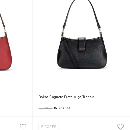
 Transversal Removível
Bolsa Baguete Preta Alça Transversal Removível
R$
237,90
R$
279,90
5
CORES