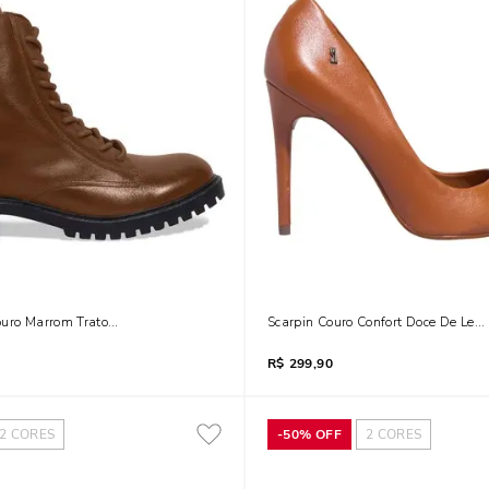
ouro Marrom Tratorada Cadarço
Scarpin Couro Confort Doce De Leit
R$
299,90
2
CORES
-
50%
OFF
2
CORES