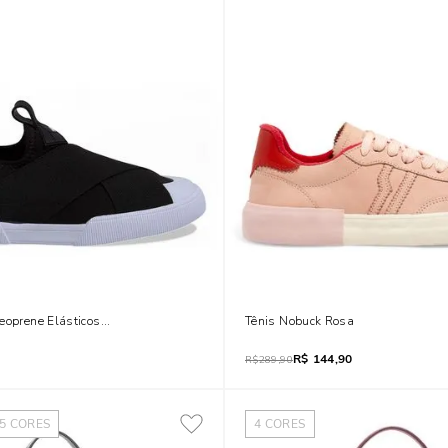
eoprene Elásticos Preto
Tênis Nobuck Rosa
R$
144,90
R$
289,90
5
CORES
4
CORES