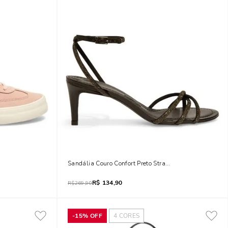
Sandália Couro Confort Preto Strass Salto Fino Médio
R$
134,90
R$
269,90
-
15%
OFF
4
CORES