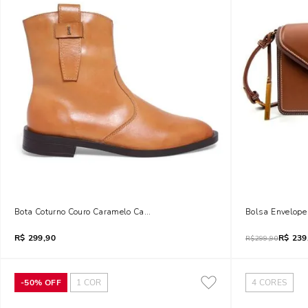
Bota Coturno Couro Caramelo Cano Curto
Bolsa Envelope
R$
299,90
R$
239
R$
299,90
-
50%
OFF
1
COR
4
CORES