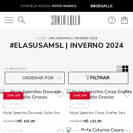
O que você está procurando?
#ELASUSAMSL | INVERNO 2024
#ELASUSAMSL | INVERNO 2024
17
PRODUTOS
-
20%
OFF
-
30%
OFF
2
CORES
2
CORES
Mule Specchio Dourado Salto Grosso
Mule Specchio Cinza Grafite Salto G
R$
151,90
R$
132,90
R$
189,90
R$
189,90