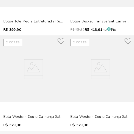
Bolsa Tote Média Estruturada Rústica Marrom Transversal
Bolsa Bucket Transversal Canvas M
R$
399,90
R$
413,91
no
Pix
R$
459,90
2
CORES
2
CORES
Bota Western Couro Camurça Salto Grosso Marrom
Bota Western Couro Camurça Salto G
R$
329,90
R$
329,90