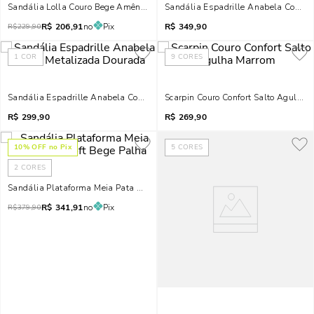
Sandália Lolla Couro Bege Amêndoa Salto Médio
Sandália Espadrille Anabela Couro 
R$
206,91
no
Pix
R$
349,90
R$
229,90
1
COR
9
CORES
Sandália Espadrille Anabela Couro Metalizada Dourada
Scarpin Couro Confort Salto Agulha
R$
299,90
R$
269,90
10
% OFF no Pix
5
CORES
2
CORES
Sandália Plataforma Meia Pata Napa Soft Bege Palha
R$
341,91
no
Pix
R$
379,90