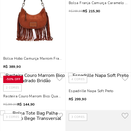
Bolsa Franja Camurça Caramelo Tra
R$
215,90
R$
269,90
Bolsa Hobo Camurça Marrom Franjas Alça De Ombro
R$
389,90
-
50%
OFF
4
CORES
2
CORES
Espadrille Napa Soft Preto
Rasteira Couro Marrom Bico Quadrado Bridão
R$
299,90
R$
144,90
R$
289,90
3
CORES
3
CORES