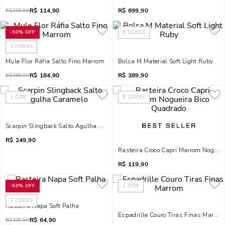
R$
114,90
R$
699,90
R$
229,90
-
50%
OFF
8
CORES
3
CORES
Mule Flor Ráfia Salto Fino Marrom
Bolsa M Material Soft Light Ruby
R$
184,90
R$
389,90
R$
369,90
1
COR
5
CORES
Scarpin Slingback Salto Agulha Caramelo
R$
249,90
Rasteira Croco Capri Marrom Noguei
R$
119,90
-
50%
OFF
1
COR
3
CORES
Rasteira Napa Soft Palha
Espadrille Couro Tiras Finas Marrom
R$
64,90
R$
129,90