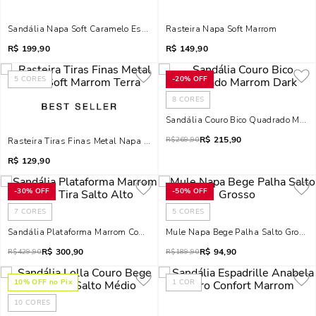
Sandália Napa Soft Caramelo Escuro Salto Bloco
Rasteira Napa Soft Marrom
R$
199,90
R$
149,90
5
CORES
-
20%
OFF
8
CORES
Sandália Couro Bico Quadrado Marr
R$
215,90
R$
269,90
Rasteira Tiras Finas Metal Napa Soft Marrom Terra
R$
129,90
-
30%
OFF
-
50%
OFF
7
CORES
5
CORES
Sandália Plataforma Marrom Couro Tira Salto Alto
Mule Napa Bege Palha Salto Grosso
R$
300,90
R$
94,90
R$
429,90
R$
189,90
10
% OFF no Pix
1
COR
10
CORES