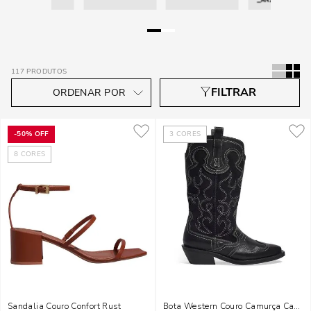
117
PRODUTOS
-
50%
OFF
3
CORES
8
CORES
Sandalia Couro Confort Rust
Bota Western Couro Camurça Cano L