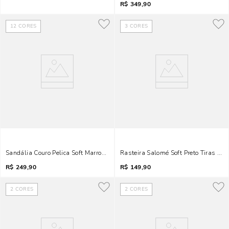
R$
349,90
12
CORES
3
CORES
Sandália Couro Pelica Soft Marrom Doce De Leite Salto Fino
Rasteira Salomé Soft Preto Tiras Fin
R$
249,90
R$
149,90
2
CORES
2
CORES