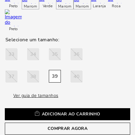
loca
Preto
Verde
Laranja
Rosa
Marrom
Marrom
Marrom
a
Preto
33
34
35
36
39
37
38
40
Ver guia de tamanhos
ADICIONAR AO CARRINHO
COMPRAR AGORA