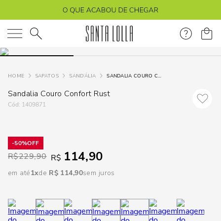
DISPON
EM
O que você está procurando?
e
SAPATOS
SANDÁLIA
SANDALIA COURO CONFORT RUST
Sandalia Couro Confort Rust
e
:
1409871
p
50%
Selecione
114,90
R$
229,90
R$
seu
estado:
em até
1
R$
114
,
90
sem juros
O
Usar