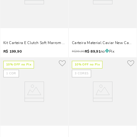
Kit Carteira E Clutch Soft Marrom Terracota
Carteira Material Caviar New Camel
R$
199,90
R$
89,91
no
Pix
R$
99,90
10
% OFF no Pix
10
% OFF no Pix
1
COR
3
CORES