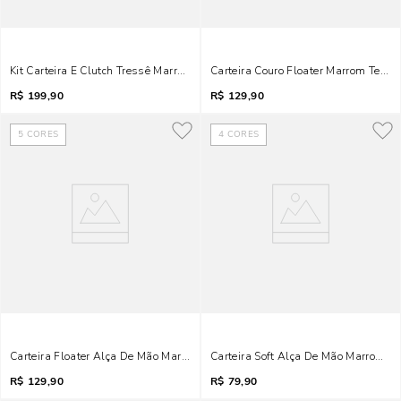
Kit Carteira E Clutch Tressê Marrom Safari
Carteira Couro Floater Marrom Terrac
R$
199,90
R$
129,90
5
CORES
4
CORES
Carteira Floater Alça De Mão Marrom Terracota
Carteira Soft Alça De Mão Marrom Br
R$
129,90
R$
79,90