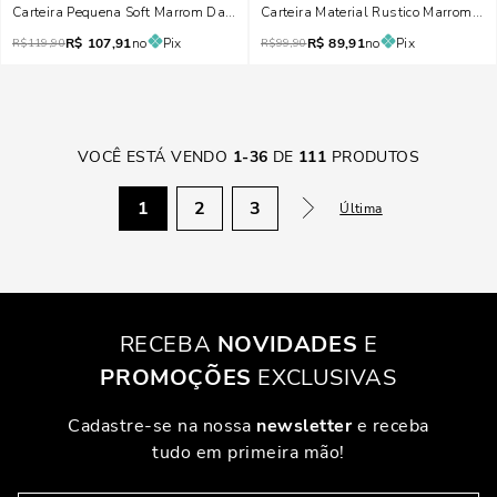
Carteira Pequena Soft Marrom Dark
Carteira Material Rustico Marrom Da
R$
107,91
no
Pix
R$
89,91
no
Pix
R$
119,90
R$
99,90
VOCÊ ESTÁ VENDO
1
-
36
DE
111
PRODUTOS
1
2
3
Última
RECEBA
NOVIDADES
E
PROMOÇÕES
EXCLUSIVAS
Cadastre-se na nossa
newsletter
e receba
tudo em primeira mão!