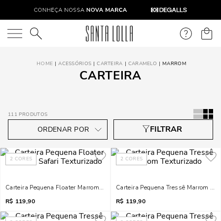
O que você está procurando?
ACESSÓRIOS
CARTEIRA
CARAMELO
MARROM
CARTEIRA
111
PRODUTOS
2
CORES
2
CORES
Carteira Pequena Floater Marrom Safari Texturizado
Carteira Pequena Tressê Marrom Tex
R$
119,90
R$
119,90