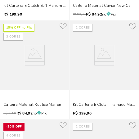
Kit Carteira E Clutch Soft Marrom Terracota
Carteira Material Caviar New Camel
R$
199,90
R$
84,92
no
Pix
R$
99,90
15
% OFF no Pix
2
CORES
3
CORES
Carteira Material Rustico Marrom Dark Alça De Mão
Kit Carteira E Clutch Tramado Marr
R$
84,92
no
Pix
R$
199,90
R$
99,90
-
20%
OFF
2
CORES
4
CORES