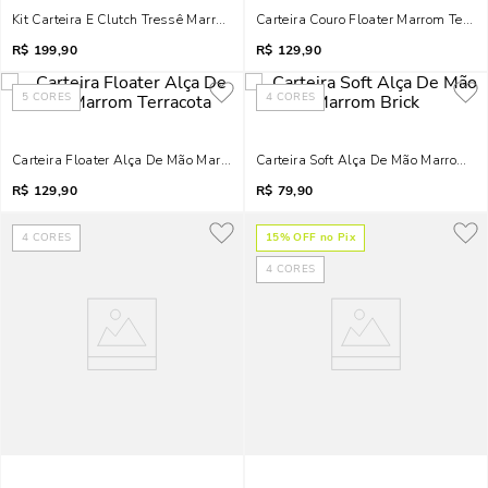
Kit Carteira E Clutch Tressê Marrom Safari
Carteira Couro Floater Marrom Terrac
R$
199,90
R$
129,90
5
CORES
4
CORES
Carteira Floater Alça De Mão Marrom Terracota
Carteira Soft Alça De Mão Marrom Br
R$
129,90
R$
79,90
4
CORES
15
% OFF no Pix
4
CORES