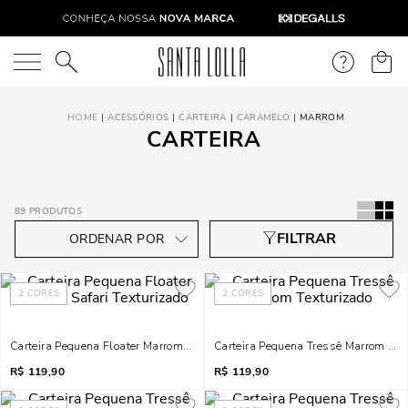
O que você está procurando?
ACESSÓRIOS
CARTEIRA
CARAMELO
MARROM
CARTEIRA
89
PRODUTOS
2
CORES
2
CORES
Carteira Pequena Floater Marrom Safari Texturizado
Carteira Pequena Tressê Marrom Tex
R$
119,90
R$
119,90