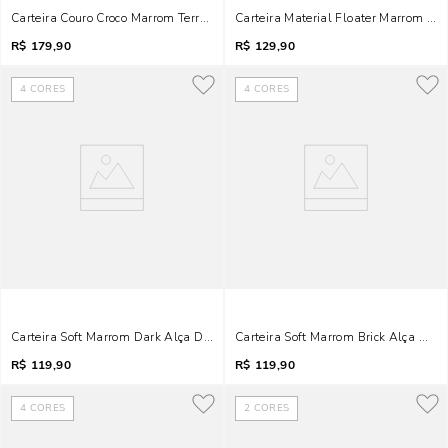
Carteira Couro Croco Marrom Terracota
Carteira Material Floater Marrom Da
R$
179,90
R$
129,90
4
CORES
4
CORES
Carteira Soft Marrom Dark Alça De Mão
Carteira Soft Marrom Brick Alça De 
R$
119,90
R$
119,90
4
CORES
2
CORES