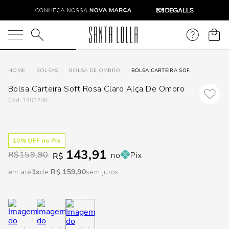
DISPON
EM
O que você está procurando?
e
BOLSAS
BOLSA DE OMBRO
BOLSA CARTEIRA SOFT ROSA CLARO ALÇA DE OMBRO
Bolsa Carteira Soft Rosa Claro Alça De Ombro
e
:
1401286
p
10
% OFF no Pix
143,91
Selecione
R$
159,90
no
Pix
R$
seu
em até
1
R$
159
,
90
sem juros
estado:
O
Usar