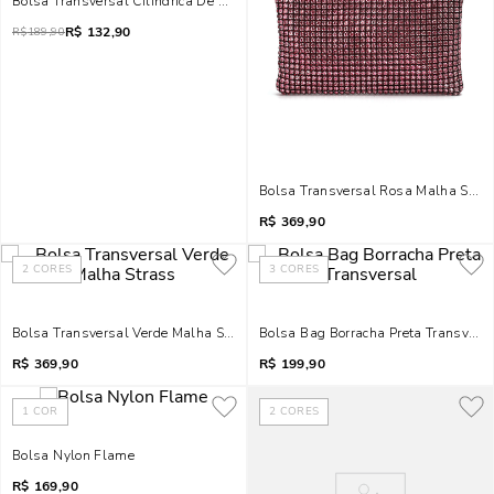
Bolsa Transversal Cilíndrica De Borracha Vermelho Chilli Neon
R$
132,90
R$
189,90
Bolsa Transversal Rosa Malha Stra
R$
369,90
2
CORES
3
CORES
Bolsa Transversal Verde Malha Strass
Bolsa Bag Borracha Preta Transvers
R$
369,90
R$
199,90
1
COR
2
CORES
Bolsa Nylon Flame
R$
169,90