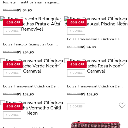
Pochete Infantil Laranja Tangerina Nylon
R$
64,90
R$
129,90
-
15%
OFF
-
50%
OFF
2
CORES
4
CORES
Bolsa Transversal Cilíndrica De Bor
Bolsa Tiracolo Retangular Com Medalhas Prata E Alça Removível
R$
94,90
R$
189,90
R$
254,90
R$
299,90
-
30%
OFF
-
30%
OFF
4
CORES
4
CORES
Bolsa Transversal Cilíndrica De Borracha Verde Neon Carnaval
Bolsa Transversal Cilíndrica De Bo
R$
132,90
R$
132,90
R$
189,90
R$
189,90
-
30%
OFF
2
CORES
4
CORES