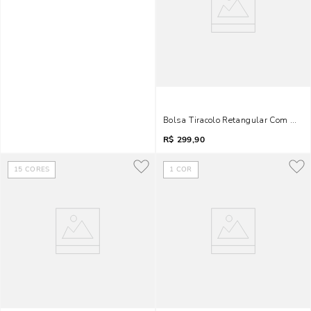
Bolsa Tiracolo Retangular Com Meda
R$
299,90
15
CORES
1
COR