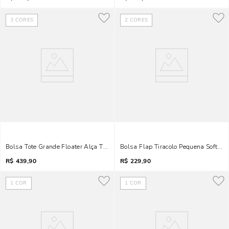
3
CORES
2
CORES
Bolsa Tote Grande Floater Alça Transversal Marfim
Bolsa Flap Tiracolo Pequena Soft Li
R$
439,90
R$
229,90
1
COR
1
COR