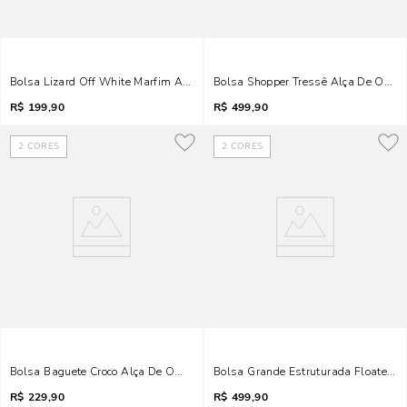
Bolsa Lizard Off White Marfim Alça Transversal Corrente
Bolsa Shopper Tressê Alça De Ombr
R$
199,90
R$
499,90
2
CORES
2
CORES
Bolsa Baguete Croco Alça De Ombro Off White Marfim
Bolsa Grande Estruturada Floater O
R$
229,90
R$
499,90