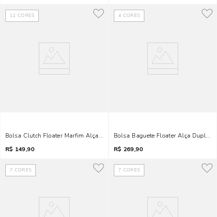
12
CORES
4
CORES
Bolsa Clutch Floater Marfim Alça Transversal
Bolsa Baguete Floater Alça Dupla O
R$
149,90
R$
269,90
7
CORES
7
CORES