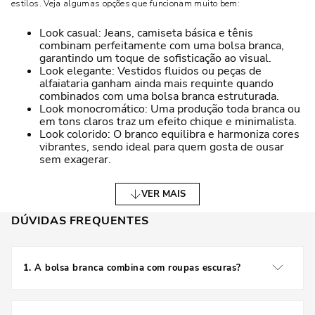
estilos. Veja algumas opções que funcionam muito bem:
Look casual: Jeans, camiseta básica e tênis
combinam perfeitamente com uma bolsa branca,
garantindo um toque de sofisticação ao visual.
Look elegante: Vestidos fluidos ou peças de
alfaiataria ganham ainda mais requinte quando
combinados com uma bolsa branca estruturada.
Look monocromático: Uma produção toda branca ou
em tons claros traz um efeito chique e minimalista.
Look colorido: O branco equilibra e harmoniza cores
vibrantes, sendo ideal para quem gosta de ousar
sem exagerar.
MODELOS DE BOLSAS BRANCAS PARA CADA
VER MAIS
ESTILO
DÚVIDAS FREQUENTES
CLÁSSICAS E SOFISTICADAS
Para quem prefere um visual mais elegante, as bolsas brancas de
1
.
A bolsa branca combina com roupas escuras?
design clássico são a escolha certa. Modelos estruturados, com
acabamentos refinados e detalhes metálicos, são ideais para quem
busca sofisticação e atemporalidade.
Sim! A bolsa branca cria um contraste sofisticado
quando combinada com roupas escuras, destacando-se