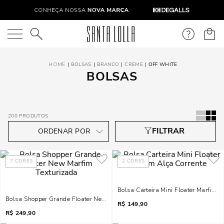
O que você está procurando?
BOLSAS
BRANCO
CREME
OFF WHITE
BOLSAS
200
PRODUTOS
7
CORES
2
CORES
Bolsa Carteira Mini Floater Marfim A
Bolsa Shopper Grande Floater New Marfim Texturizada
R$
149,90
R$
249,90