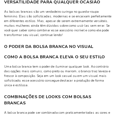
VERSATILIDADE PARA QUALQUER OCASIÃO
As bolsas brancas são um verdadeiro curinga no guarda-roupa
feminino. Elas são sofisticadas, modernas e se encaixam perfeitamente
em diferentes estilos. Mas, apesar de serem extremamente versáteis,
muitas mulheres ainda têm dúvidas sobre como usá-las sem errar. Se
você quer saber como combinar esse acessório incrível e como ele pode
transformar seu visual, continue lendo!
O PODER DA BOLSA BRANCA NO VISUAL
COMO A BOLSA BRANCA ELEVA O SEU ESTILO
Uma bolsa branca tem o poder de iluminar qualquer look. Ao contrário
das opções mais comuns, como preto ou marrom, o branco traz leveza e
frescor à composição. Seja em um look casual ou em um visual mais
sofisticado, esse acessório consegue destacar a produção de forma
única e estilosa.
COMBINAÇÕES DE LOOKS COM BOLSAS
BRANCAS
A bolsa branca pode ser combinada com praticamente todas as cores e