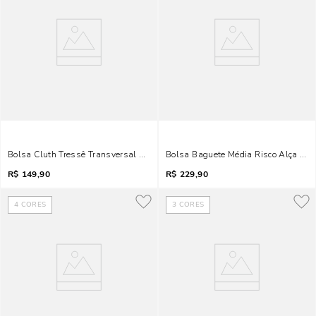
Bolsa Cluth Tressê Transversal Off White Marfim
Bolsa Baguete Média Risco Alça Dup
R$
149,90
R$
229,90
4
CORES
3
CORES