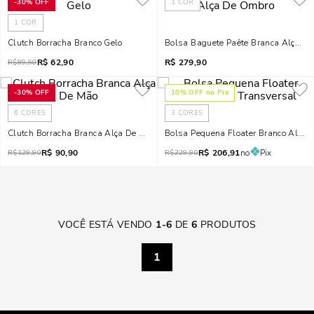
-
30%
OFF
1
COR
1
COR
Clutch Borracha Branco Gelo
Bolsa Baguete Paête Branca Alça D
R$
62,90
R$
279,90
R$
89,90
-
30%
OFF
10
% OFF no Pix
6
CORES
3
CORES
Clutch Borracha Branca Alça De Mão
Bolsa Pequena Floater Branco Alça 
R$
90,90
R$
206,91
no
Pix
R$
129,90
R$
229,90
VOCÊ ESTÁ VENDO
1
-
6
DE
6
PRODUTOS
1