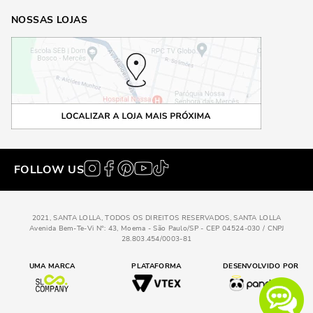
NOSSAS LOJAS
FOLLOW US
2021, SANTA LOLLA, TODOS OS DIREITOS RESERVADOS, SANTA LOLLA
Avenida Bem-Te-Vi N°: 43, Moema - São Paulo/SP - CEP 04524-030 / CNPJ
28.803.454/0003-81
UMA MARCA
PLATAFORMA
DESENVOLVIDO POR