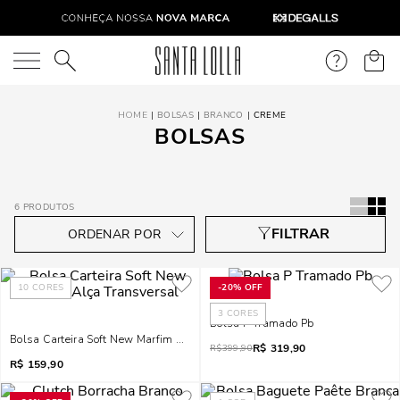
O que você está procurando?
BOLSAS
BRANCO
CREME
BOLSAS
6
PRODUTOS
10
CORES
-
20%
OFF
3
CORES
Bolsa P Tramado Pb
Bolsa Carteira Soft New Marfim Alça Transversal
R$
319,90
R$
399,90
R$
159,90