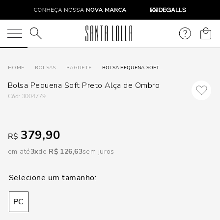
DISPON
EM
O que você está procurando?
e
BOLSAS
BAGUETE
BOLSA PEQUENA SOFT PRETO ALÇA DE OMBRO
Bolsa Pequena Soft Preto Alça de Ombro
e
:
3004779
p
379,90
R$
Selecione
em até
3
R$
126
,
63
sem juros
seu
estado:
O
PC
Usar