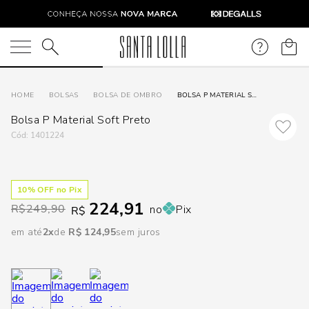
DISPON
EM
O que você está procurando?
e
BOLSAS
BOLSA DE OMBRO
BOLSA P MATERIAL SOFT PRETO
Bolsa P Material Soft Preto
e
:
1401224
p
10
% OFF no Pix
224,91
Selecione
R$
249,90
no
Pix
R$
seu
em até
2
R$
124
,
95
sem juros
estado:
O
Usar