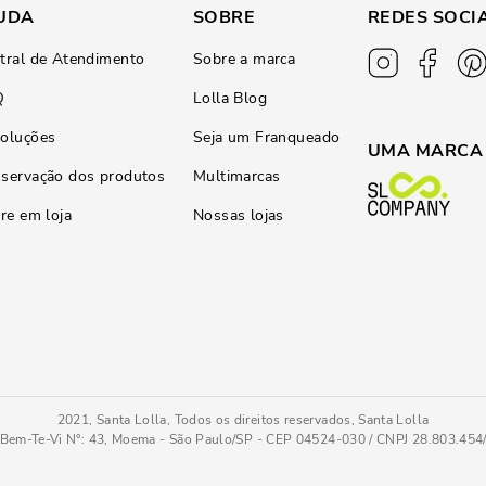
UDA
SOBRE
REDES SOCI
tral de Atendimento
Sobre a marca
Q
Lolla Blog
oluções
Seja um Franqueado
UMA MARCA
servação dos produtos
Multimarcas
ire em loja
Nossas lojas
2021, Santa Lolla, Todos os direitos reservados, Santa Lolla
Bem-Te-Vi N°: 43, Moema - São Paulo/SP - CEP 04524-030 / CNPJ 28.803.45
im
PC
COMPRAR AGOR
Tamanho
: