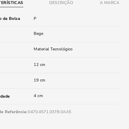
ERÍSTICAS
DESCRIÇÃO
A MARCA
 da Bolsa
P
Bege
Material Tecnológico
12 cm
19 cm
4 cm
idade
de Referência
0470.4571.037B.0AA5