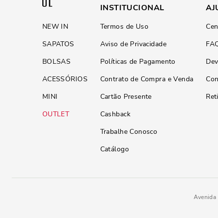
INSTITUCIONAL
AJ
NEW IN
Termos de Uso
Cen
SAPATOS
Aviso de Privacidade
FA
BOLSAS
Políticas de Pagamento
Dev
ACESSÓRIOS
Contrato de Compra e Venda
Con
MINI
Cartão Presente
Ret
OUTLET
Cashback
Trabalhe Conosco
Catálogo
Avenida 
Bolsa P Material Soft New Marf