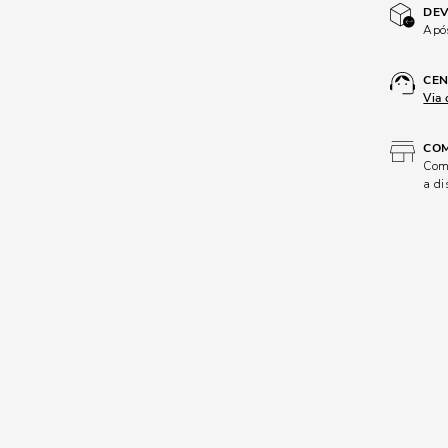
DEV
Após
CEN
Via 
COM
Comp
a di