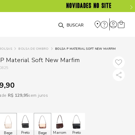
DISPON
EM
O que você está procurando?
e
BOLSAS
BOLSA DE OMBRO
BOLSA P MATERIAL SOFT NEW MARFIM
e
 P Material Soft New Marfim
0825
p
9,90
Selecione seu
R$
129
,
95
sem juros
estado:
O
Usar
loca
Preto
Marrom
Preto
Bege
Bege