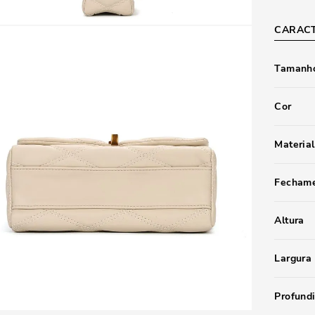
CARACT
Tamanho
Cor
Material
Fecham
Altura
Largura
Profund