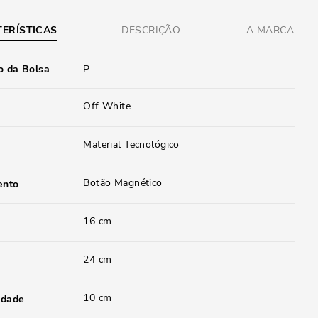
ERÍSTICAS
DESCRIÇÃO
A MARCA
 da Bolsa
P
Off White
Material Tecnológico
Botão Magnético
ento
16 cm
24 cm
10 cm
idade