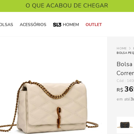
OLSAS
ACESSÓRIOS
HOMEM
OUTLET
BOLSA PE
Bolsa
Corre
:
140
36
R$
em até
3