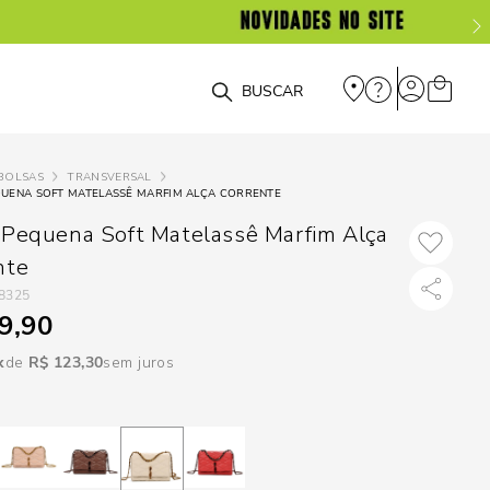
DISPON
EM
O que você está procurando?
e
BOLSAS
TRANSVERSAL
QUENA SOFT MATELASSÊ MARFIM ALÇA CORRENTE
e
 Pequena Soft Matelassê Marfim Alça
p
nte
8325
9,90
Selecione seu
estado:
R$
123
,
30
sem juros
O
Usar
loca