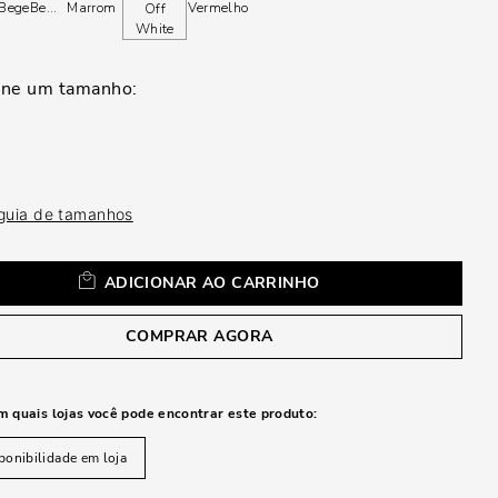
a
Bege
Bege
Marrom
Vermelho
Off
White
 guia de tamanhos
ADICIONAR AO CARRINHO
COMPRAR AGORA
m quais lojas você pode encontrar este produto:
ponibilidade em loja