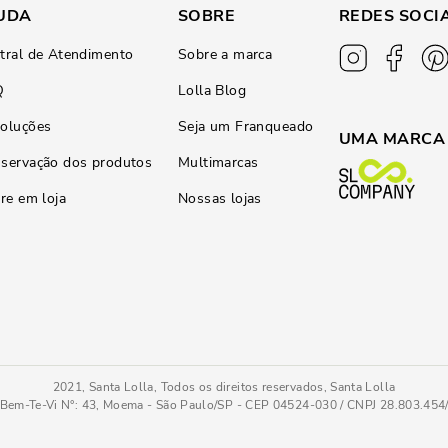
UDA
SOBRE
REDES SOCI
tral de Atendimento
Sobre a marca
Q
Lolla Blog
oluções
Seja um Franqueado
UMA MARCA
servação dos produtos
Multimarcas
ire em loja
Nossas lojas
2021, Santa Lolla, Todos os direitos reservados, Santa Lolla
Bem-Te-Vi N°: 43, Moema - São Paulo/SP - CEP 04524-030 / CNPJ 28.803.45
Bolsa Pequena Soft Matelassê Marfim Alça Corrente
PC
COMPRAR AGOR
Tamanho
: