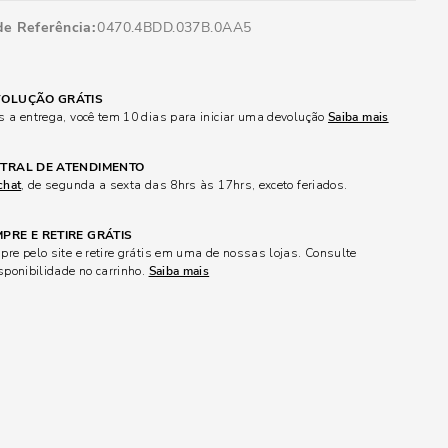
de Referência
0470.4BDD.037B.0AA5
OLUÇÃO GRÁTIS
 a entrega, você tem 10 dias para iniciar uma devolução
Saiba mais
TRAL DE ATENDIMENTO
chat
, de segunda a sexta das 8hrs às 17hrs, exceto feriados.
PRE E RETIRE GRÁTIS
re pelo site e retire grátis em uma de nossas lojas. Consulte
sponibilidade no carrinho.
Saiba mais