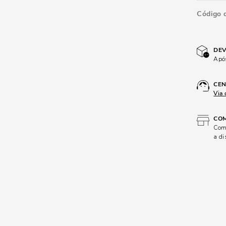
Código 
DEV
Após
CEN
Via 
COM
Comp
a di